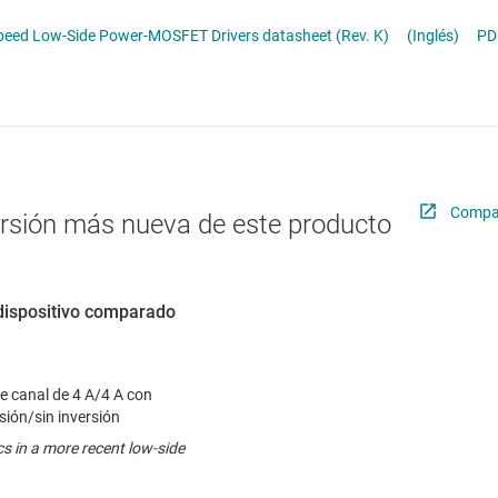
troladores LED
Radiofrecuencia y microondas
eed Low-Side Power-MOSFET Drivers datasheet (Rev. K)
(Inglés)
PD
troladores y alimentación para pantallas LCD y OLED
Relojes y sincronización
Sensores
Servicios de chip y oblea
Compar
ersión más nueva de este producto
dispositivo comparado
e canal de 4 A/4 A con
sión/sin inversión
ics in a more recent low-side