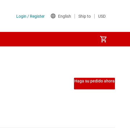
s
Etapas de potencia
Interruptores de carga
Haga su pedido ahora
Interruptores del lado de tierra
Interruptores y controladores de protección de potencia
MOSFET