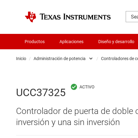
Productos
Aplicaciones
Diseño y desarrollo
Inicio
/
Administración de potencia
/
Controladores de 
Administración de potencia
Cir
Aislamiento
Cir
UCC37325
Amplificadores
Cir
Controlador de puerta de doble 
Audio, háptica y piezoeléctrica
Con
inversión y una sin inversión
Circuitos integrados de gestión de bate
Con