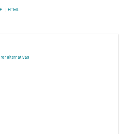
Módulos de energía CC/CC
F
|
HTML
Other power management
ar alternativas