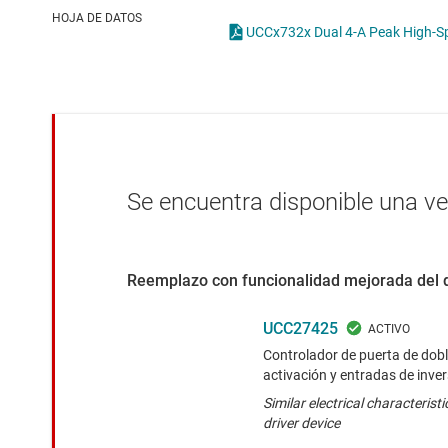
Conectividad inalámbrica
Con
HOJA DE DATOS
UCCx732x Dual 4-A Peak High-Sp
Controladores para motores
Con
Convertidores de datos
Interfaz
Se encuentra disponible una v
Reemplazo con funcionalidad mejorada del 
UCC27425
Controlador de puerta de dobl
activación y entradas de inver
Similar electrical characterist
driver device