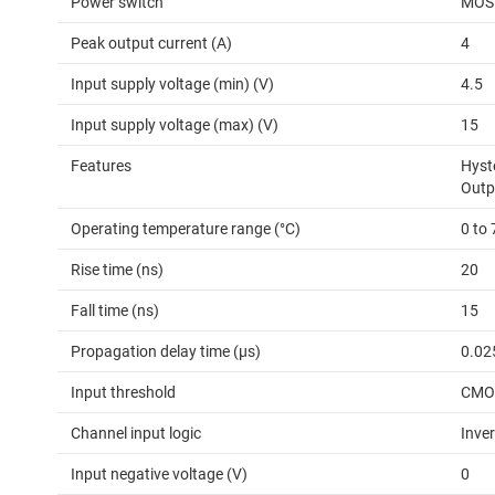
Power switch
MOS
Peak output current (A)
4
Input supply voltage (min) (V)
4.5
Input supply voltage (max) (V)
15
Features
Hyste
Outp
Operating temperature range (°C)
0 to 
Rise time (ns)
20
Fall time (ns)
15
Propagation delay time (µs)
0.02
Input threshold
CMOS
Channel input logic
Inver
Input negative voltage (V)
0