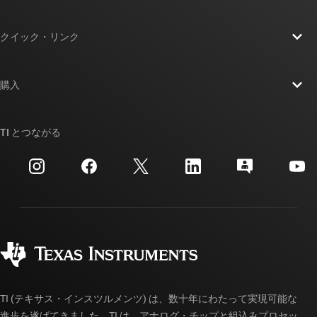
TI の概要
クイック・リンク
採用情報
お問い合わせ
ニュース
購入
TI E2E™ 設計サポート・フォーラム
ストーリー | チップ開発の舞台裏
TI API スイート
クロスリファレンス検索
TI とつながる
イベント
myTI 法人アカウント
カスタマー・サポート・センター
投資家向け情報
配送、お支払い、および税金
パッケージ
製造
ご注文に関する FAQ
品質と信頼性
コーポレート・シティズンシップ
販売特約店
myTI アカウントの FAQ
TI (テキサス・インスツルメンツ) は、数十年にわたって実現可能な
進歩を遂げてきました。TI は、アナログ・チップと組込みプロセッ