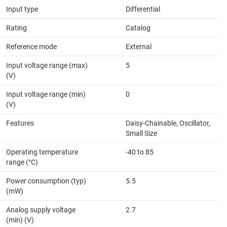
Input type
Differential
Rating
Catalog
Reference mode
External
Input voltage range (max)
5
(V)
Input voltage range (min)
0
(V)
Features
Daisy-Chainable, Oscillator,
Small Size
Operating temperature
-40 to 85
range (°C)
Power consumption (typ)
5.5
(mW)
Analog supply voltage
2.7
(min) (V)