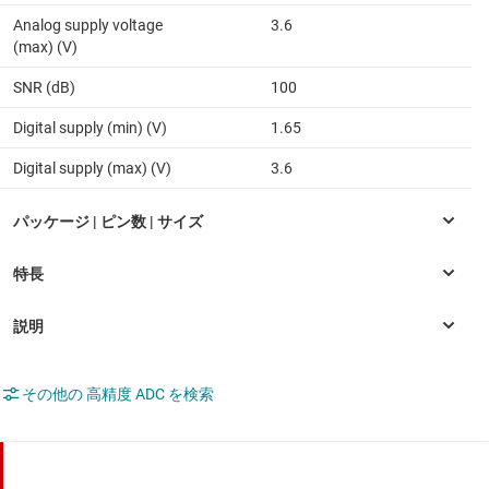
Analog supply voltage
3.6
(max) (V)
SNR (dB)
100
Digital supply (min) (V)
1.65
Digital supply (max) (V)
3.6
その他の 高精度 ADC を検索