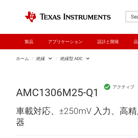
製品
アプリケーション
設計と開発
品
ホーム
/
絶縁
/
絶縁型 ADC
DLP 製品
Other isolation
RF とマイクロ波
シグナル アイソレータ
AMC1306M25-Q1
アンプ
デジタル アイソレータ
車載対応、±250mV 入力、
インターフェイス
フォトカプラ エミュレ
器
オーディオ、ハプティクス、および
絶縁型 ADC