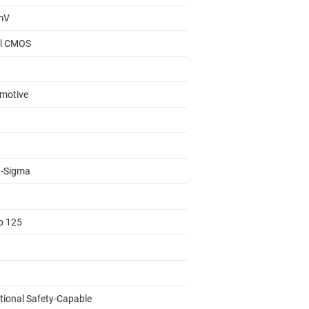
mV
al CMOS
motive
a-Sigma
to 125
tional Safety-Capable