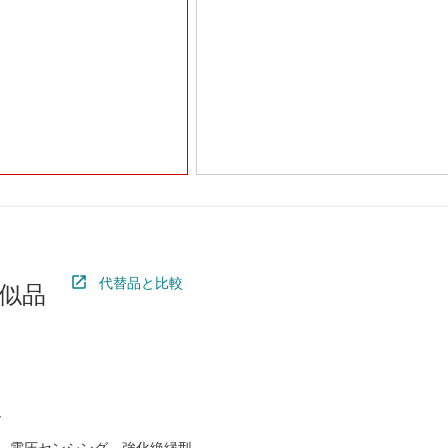
代替品と比較
似品
度、電圧センシング、強化絶縁型