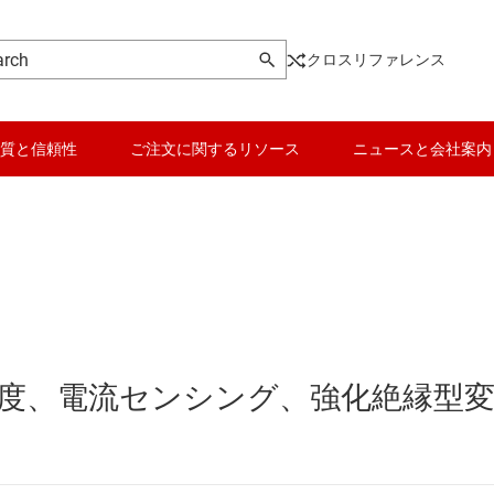
クロスリファレンス
質と信頼性
ご注文に関するリソース
ニュースと会社案内
データ コンバータ
向けの電源
バッテリ管理 IC
パワー マネージメント
高精度、電流センシング、強化絶縁型
ータ
マイコン (MCU) / プロセッサ
ピエゾ
モータ ドライバ