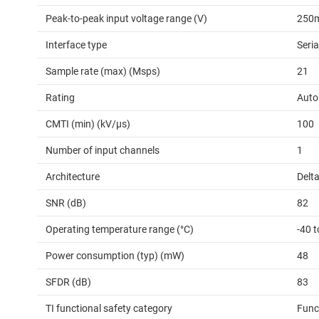
Peak-to-peak input voltage range (V)
250
Interface type
Seri
Sample rate (max) (Msps)
21
Rating
Auto
CMTI (min) (kV/µs)
100
Number of input channels
1
Architecture
Delt
SNR (dB)
82
Operating temperature range (°C)
-40 
Power consumption (typ) (mW)
48
SFDR (dB)
83
TI functional safety category
Func