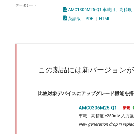
クロックとタイミング
絶縁型アンプ
データシート
AMC1306M25-Q1 車載用、高
スイッチ/マルチプレクサ
絶縁型インターフェイス 
英語版
PDF
|
HTML
センサ
絶縁型コンパレータ
ダイ / ウェハー サービス
この製品には新バージョン
比較対象デバイスにアップグレード機能を搭
AMC0306M25-Q1
新規
車載、高精度 ±250mV 入
New generation drop in repla