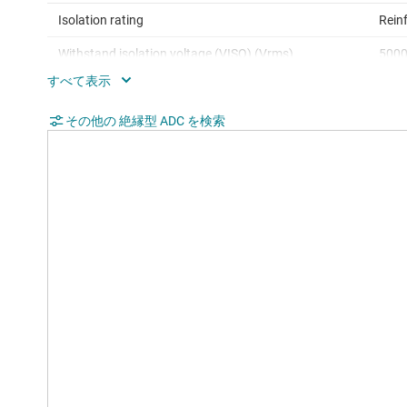
Isolation rating
Rein
Withstand isolation voltage (VISO) (Vrms)
500
Working isolation voltage (VIOWM) (Vrms)
150
Transient isolation voltage (VIOTM) (VPK)
その他の 絶縁型 ADC を検索
7.07
Creepage (min) (mm)
8.5
Clearance (min) (mm)
8.5