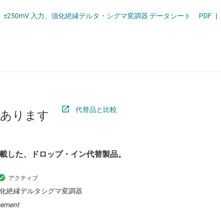
ロジックと電圧変換
精度、±250mV 入力、強化絶縁デルタ・シグマ変調器 データシート
PDF
|
IC
ワイヤレス コネクティビティ
受動 (パッシブ) とディスクリート
絶縁
代替品と比較
があります
載した、ドロップ・イン代替製品。
力強化絶縁デルタシグマ変調器
cement