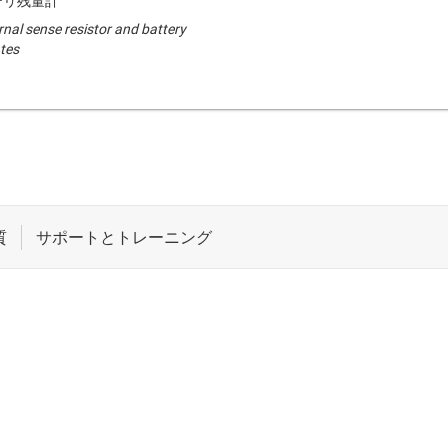
テリ残量計
nal sense resistor and battery
ates