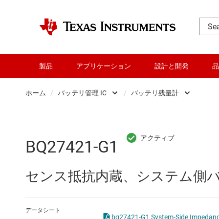
製品
アプリケーション
設計と開発
品
ホーム
/
バッテリ管理 IC
/
バッテリ残量計
DLP 製品
バッテリ チャ
RF とマイクロ波
バッテリ プ
BQ27421-G1
アンプ
バッテリ モ
センス抵抗内蔵、システム側バッ
インターフェイス
バッテリ残
オーディオ、ハプティクス、および
バッテリ認証 
データシート
bq27421-G1 System-Side Impedanc