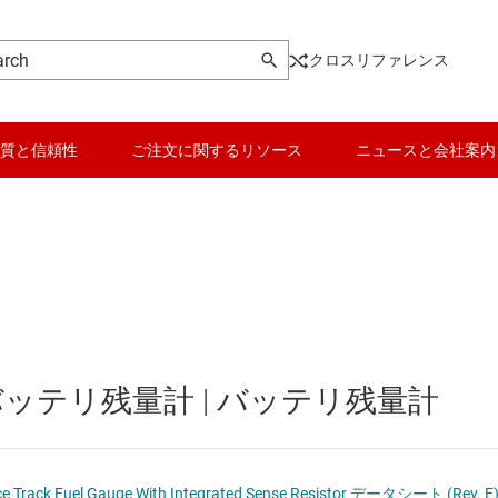
クロスリファレンス
質と信頼性
ご注文に関するリソース
ニュースと会社案内
ージャ IC
データ コンバータ
ロテクタ
バッテリ管理 IC
ニタとバランサ
パワー マネージメント
テリ残量計 | バッテリ残量計
量計
マイコン (MCU) / プロセッサ
ピエゾ
IC
モータ ドライバ
e Track Fuel Gauge With Integrated Sense Resistor データシート (Rev. E