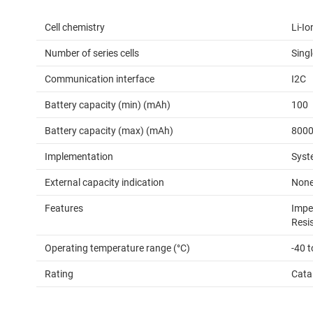
Cell chemistry
Li-I
Number of series cells
Singl
Communication interface
I2C
Battery capacity (min) (mAh)
100
Battery capacity (max) (mAh)
800
Implementation
Syst
External capacity indication
Non
Features
Impe
Resi
Operating temperature range (°C)
-40 t
Rating
Cata