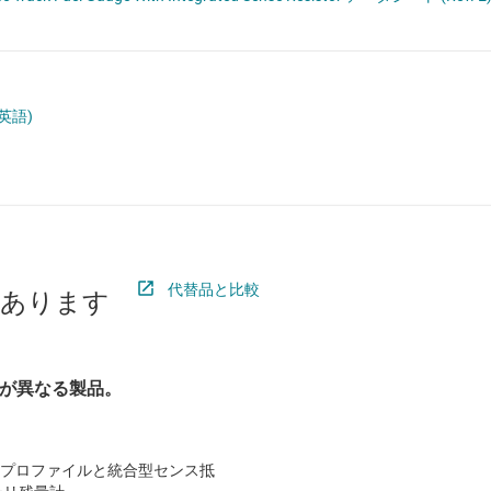
ロジックと電圧変換
ワイヤレス コネクティビティ
受動 (パッシブ) とディスクリート
(英語)
絶縁
代替品と比較
があります
が異なる製品。
 プロファイルと統合型センス抵