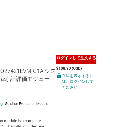
ログインして注文する
$108.90 (USD)
BQ27421EVM-G1A シス
在庫を表示するに
as) 計評価モジュー
は、ログインして
ください。
uge
Solution Evaluation Module
 module is a complete
21. The EVM includes one