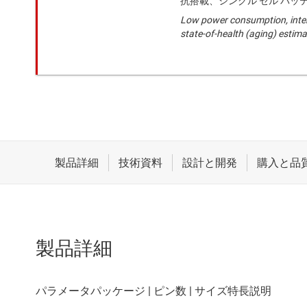
抗搭載、シングル セル バッ
Low power consumption, inter
state-of-health (aging) estim
製品詳細