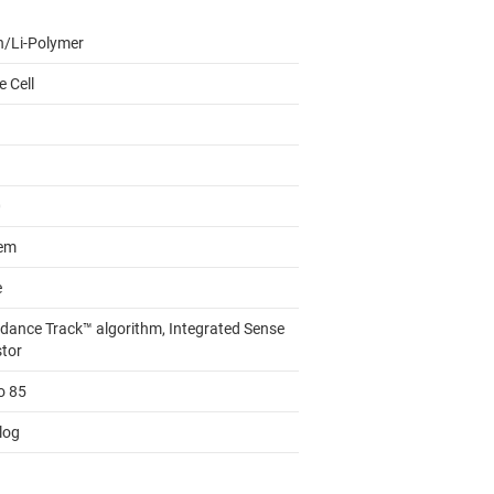
on/Li-Polymer
e Cell
0
em
e
dance Track™ algorithm, Integrated Sense
stor
o 85
log