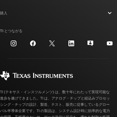
採用情報
お問い合わせ
ニュース
購入
TI E2E™ 設計サポート・フォーラム
ストーリー | チップ開発の舞台裏
TI API スイート
クロスリファレンス検索
TI とつながる
イベント
myTI 法人アカウント
カスタマー・サポート・センター
投資家向け情報
配送、お支払い、および税金
パッケージ
製造
ご注文に関する FAQ
品質と信頼性
コーポレート・シティズンシップ
販売特約店
myTI アカウントの FAQ
TI (テキサス・インスツルメンツ) は、数十年にわたって実現可能な
進歩を遂げてきました。TI は、アナログ・チップと組込みプロセッ
シング・チップの設計、製造、テスト、販売に従事しているグロー
バル半導体企業です。TI の製品は、システム設計時に効率的な電力