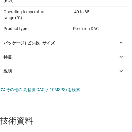
(mW)
Operating temperature
-40 to 85
range (°C)
Product type
Precision DAC
その他の 高精度 DAC (≤ 10MSPS) を検索
技術資料