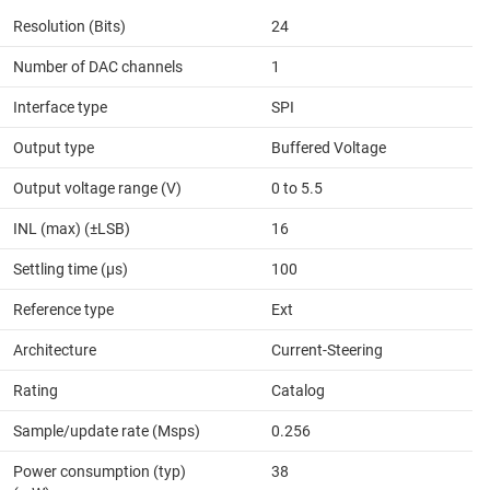
Resolution (Bits)
24
Number of DAC channels
1
Interface type
SPI
Output type
Buffered Voltage
Output voltage range (V)
0 to 5.5
INL (max) (±LSB)
16
Settling time (µs)
100
Reference type
Ext
Architecture
Current-Steering
Rating
Catalog
Sample/update rate (Msps)
0.256
Power consumption (typ)
38