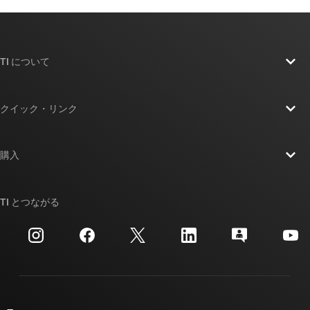
TI について
TI の概要
クイック・リンク
採用情報
お問い合わせ
ニュース
購入
TI E2E™ 設計サポート・フォーラム
ストーリー | チップ開発の舞台裏
TI API スイート
クロスリファレンス検索
TI とつながる
イベント
myTI 法人アカウント
カスタマー・サポート・センター
投資家向け情報
配送、お支払い、および税金
パッケージ
製造
ご注文に関する FAQ
品質と信頼性
コーポレート・シティズンシップ
販売特約店