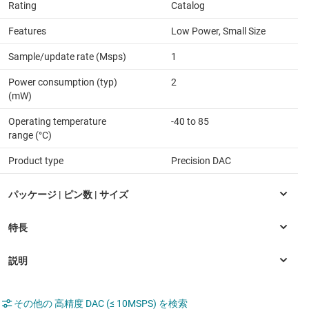
Rating
Catalog
Features
Low Power, Small Size
Sample/update rate (Msps)
1
Power consumption (typ)
2
(mW)
Operating temperature
-40 to 85
range (°C)
Product type
Precision DAC
その他の 高精度 DAC (≤ 10MSPS) を検索