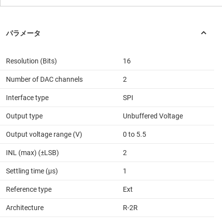
Resolution (Bits)
16
Number of DAC channels
2
Interface type
SPI
Output type
Unbuffered Voltage
Output voltage range (V)
0 to 5.5
INL (max) (±LSB)
2
Settling time (µs)
1
Reference type
Ext
Architecture
R-2R