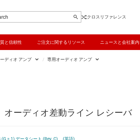
クロスリファレンス
質と信頼性
ご注文に関するリソース
ニュースと会社案内
ーディオ アンプ
/
専用オーディオ アンプ
オーディオ アンプ
データ コンバータ
PC、およびノート PC のオーデ
オーディオ コンバータ
バッテリ管理 IC
スピーカ、TV、およびサウンド
ハプティクス、およびピエゾドライバ
パワー マネージメント
専用オーディオ アンプ
1)、オーディオ差動ライン レシーバ
専用オーディオ IC
マイコン (MCU) / プロセッサ
携帯電話、タブレット、およびウ
ピエゾ
モータ ドライバ
汎用オーディオ アンプ
0 dB (G = 1) データシート (Rev. C)
(英語)