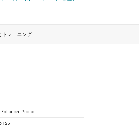
ロジックと電圧変換
車載オーディオ アンプ
ワイヤレス コネクティビティ
受動 (パッシブ) とディスクリート
絶縁
l Enhanced Product
to 125