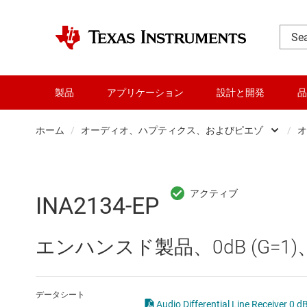
製品
アプリケーション
設計と開発
品
ホーム
/
オーディオ、ハプティクス、およびピエゾ
/
オ
DLP 製品
RF とマイクロ波
INA2134-EP
アンプ
エンハンスド製品、0dB (G=
インターフェイス
オーディオ、ハプティクス、および
データシート
Audio Differential Line Receiver 