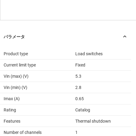
Product type
Load switches
Current limit type
Fixed
Vin (max) (V)
5.3
Vin (min) (V)
2.8
Imax (A)
0.65
Rating
Catalog
Features
Thermal shutdown
Number of channels
1