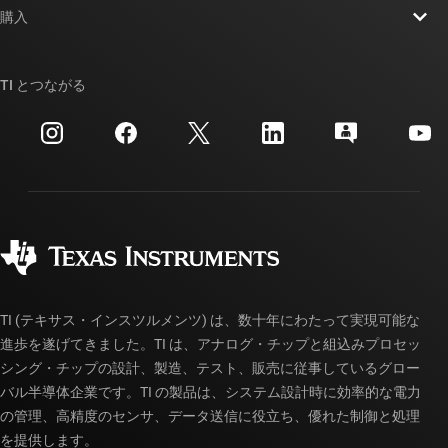
ニュース
購入
TI E2E™ 設計サポート・フォーラム
ストーリー | チップ開発の舞台裏
TI API スイート
クロスリファレンス検索
TI とつながる
イベント
myTI 法人アカウント
カスタマー・サポート・センター
投資家向け情報
配送、お支払い、および税金
パッケージ
製造
ご注文に関する FAQ
品質と信頼性
コーポレート・シティズンシップ
販売特約店
myTI アカウントの FAQ
TI (テキサス・インスツルメンツ) は、数十年にわたって実現可能な
進歩を遂げてきました。TI は、アナログ・チップと組込みプロセッ
シング・チップの設計、製造、テスト、販売に従事しているグロー
バル半導体企業です。TI の製品は、システム設計時に効率的な電力
の管理、高精度のセンサ、データ送信に役立ち、優れた制御と処理
を提供します。