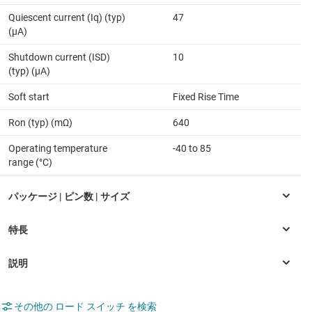
Quiescent current (Iq) (typ)
47
(µA)
Shutdown current (ISD)
10
(typ) (µA)
Soft start
Fixed Rise Time
Ron (typ) (mΩ)
640
Operating temperature
-40 to 85
range (°C)
その他の ロード スイッチ を検索