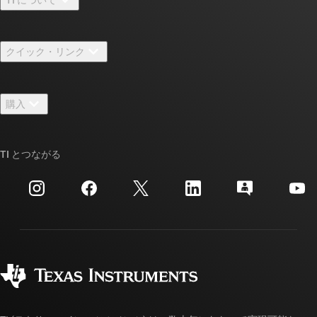
TI の概要
クイック・リンク
採用情報
お問い合わせ
ニュース
購入
TI E2E™ 設計サポート・フォーラム
ストーリー | チップ開発の舞台裏
TI API スイート
クロスリファレンス検索
TI とつながる
イベント
myTI 法人アカウント
カスタマー・サポート・センター
投資家向け情報
配送、お支払い、および税金
パッケージ
製造
ご注文に関する FAQ
品質と信頼性
コーポレート・シティズンシップ
販売特約店
myTI アカウントの FAQ