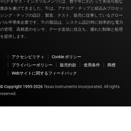
TI (テキサス・インスツルメンツ) は、数十年にわたって実現可能な
進歩を遂げてきました。TI は、アナログ・チップと組込みプロセッ
シング・チップの設計、製造、テスト、販売に従事しているグロー
バル半導体企業です。TI の製品は、システム設計時に効率的な電力
の管理、高精度のセンサ、データ送信に役立ち、優れた制御と処理
を提供します。
アクセシビリティ
Cookie ポリシー
プライバシーポリシー
販売約款
使用条件
商標
Webサイトに関するフィードバック
© Copyright 1995-
2026
Texas Instruments Incorporated. All rights
reserved.