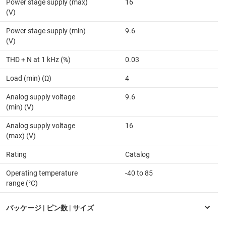
Power stage supply (max)
16
(V)
Power stage supply (min)
9.6
(V)
THD + N at 1 kHz (%)
0.03
Load (min) (Ω)
4
Analog supply voltage
9.6
(min) (V)
Analog supply voltage
16
(max) (V)
Rating
Catalog
Operating temperature
-40 to 85
range (°C)