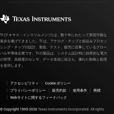
製造
ご注文に関する FAQ
品質と信頼性
コーポレート・シティズンシップ
販売特約店
myTI アカウントの FAQ
TI (テキサス・インスツルメンツ) は、数十年にわたって実現可能な
進歩を遂げてきました。TI は、アナログ・チップと組込みプロセッ
シング・チップの設計、製造、テスト、販売に従事しているグロー
バル半導体企業です。TI の製品は、システム設計時に効率的な電力
の管理、高精度のセンサ、データ送信に役立ち、優れた制御と処理
を提供します。
アクセシビリティ
Cookie ポリシー
プライバシーポリシー
販売約款
使用条件
商標
Webサイトに関するフィードバック
© Copyright 1995-
2026
Texas Instruments Incorporated. All rights