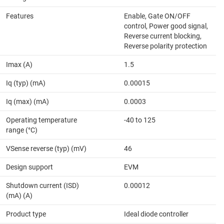
Features
Enable, Gate ON/OFF
control, Power good signal,
Reverse current blocking,
Reverse polarity protection
Imax (A)
1.5
Iq (typ) (mA)
0.00015
Iq (max) (mA)
0.0003
Operating temperature
-40 to 125
range (°C)
VSense reverse (typ) (mV)
46
Design support
EVM
Shutdown current (ISD)
0.00012
(mA) (A)
Product type
Ideal diode controller