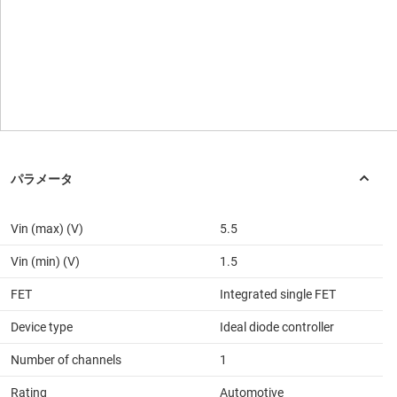
Vin (max) (V)
5.5
Vin (min) (V)
1.5
FET
Integrated single FET
Device type
Ideal diode controller
Number of channels
1
Rating
Automotive