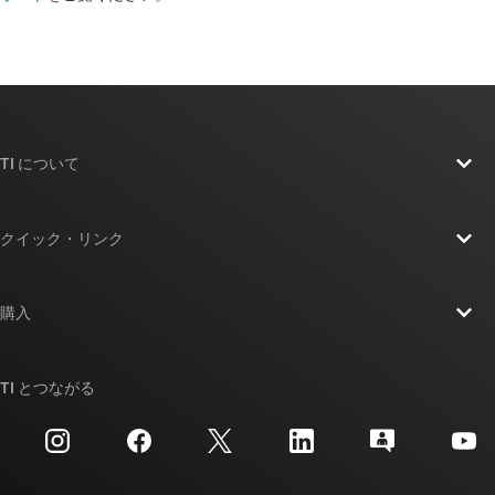
TI について
TI の概要
クイック・リンク
採用情報
お問い合わせ
ニュース
購入
TI E2E™ 設計サポート・フォーラム
ストーリー | チップ開発の舞台裏
TI API スイート
クロスリファレンス検索
TI とつながる
イベント
myTI 法人アカウント
カスタマー・サポート・センター
投資家向け情報
配送、お支払い、および税金
パッケージ