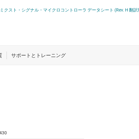
ロジックと電圧変換
車載マイコン
41xA ミクスト・シグナル・マイクロコントローラ データシート (Rev. H 翻訳
ワイヤレス コネクティビティ
受動 (パッシブ) とディスクリート
絶縁
430