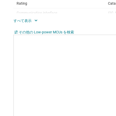
Rating
Cata
Communication interface
I2C,
Operating system
Bare
Nonvolatile memory (kByte)
その他の Low-power MCUs を検索
128
Number of GPIOs
87
Number of I2Cs
4