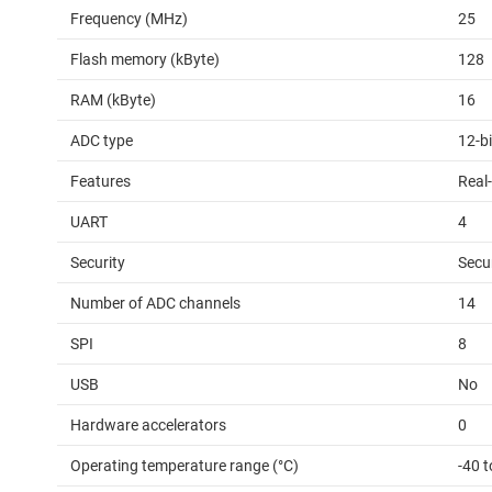
Frequency (MHz)
25
Flash memory (kByte)
128
RAM (kByte)
16
ADC type
12-b
Features
Real-
UART
4
Security
Secu
Number of ADC channels
14
SPI
8
USB
No
Hardware accelerators
0
Operating temperature range (°C)
-40 t