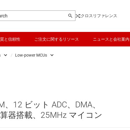
クロスリファレンス
質と信頼性
ご注文に関するリソース
ニュースと会社案内
s
/
Low-power MCUs
Microcontrollers
データ コンバータ
Low-power MCUs
マイクロプロセッサ / DSP
バッテリ管理 IC
センシング マイコン
パワー マネージメント
リアルタイム デジタル電源マイコン
AM、12 ビット ADC、DMA、
マイコン (MCU) / プロセッサ
リアルタイム モーター制御 / オートメーション
 乗算器搭載、25MHz マイコン
ピエゾ
モータ ドライバ
汎用マイコン