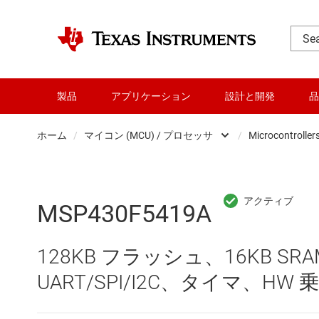
製品
アプリケーション
設計と開発
品
ホーム
/
マイコン (MCU) / プロセッサ
/
Microcontroller
DLP 製品
RF とマイクロ波
MSP430F5419A
アンプ
128KB フラッシュ、16KB SR
インターフェイス
UART/SPI/I2C、タイマ、HW
オーディオ、ハプティクス、および