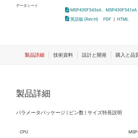
クロックとタイミング
データシート
MSP430F543xA、MSP430F5
スイッチ/マルチプレクサ
英語版 (Rev.H)
PDF
|
HTML
センサ
ダイ / ウェハー サービス
製品詳細
CPU
MSP