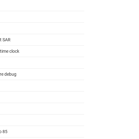
it SAR
time clock
re debug
o 85