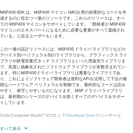
MSP430-SDK は、MSP430 マイコン (MCU) 用の効果的なコードを作
成するのに役立つ一連のリソースです。これらのリソースは、すべ
ての MSP430 マイコンをサポートしています。「開発者が MSP430
マイコンのエキスパートになるために必要な要素がすべて凝縮され
ている」と語るユーザーもいます。
この一連の設計リソースには、MSP430 ドライバ ライブラリなどの
デバイス別/ペリフェラル別のライブラリから、グラフィックス ライ
ブラリや静電容量式タッチ ライブラリといった用途別ライブラリま
で、高度に抽象化されたソフトウェア ライブラリが多数含まれてい
ます。特にMSP430ドライバ ライブラリは重要なライブラリであ
り、これによりソフトウェア開発者は便利なAPIを活用して下位の複
雑なハードウェア ペリフェラルを制御でき、最終的なコードは読み
やすく、保守しやすいものになります。MSP ドライバ ライブラリ
は、最初期のシリーズのデバイスを除くすべてのデバイスをサポー
トしています。
Code Composer Studio™ (CCS) と
TI Developer Zone
のユーザーは、
Resource Explorer 内から MSP430-SDK にアクセスできます。