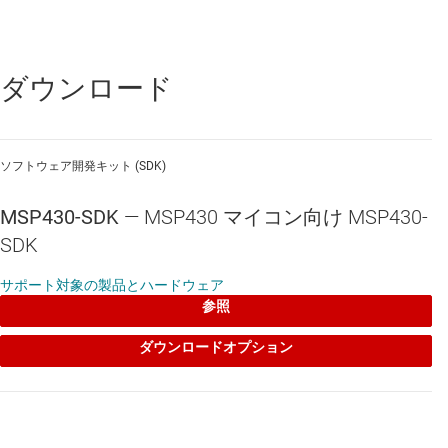
MSP430-SDK は、以前はMSPWare や MSP430Ware と呼ばれていま
した。
特長
ダウンロード
MSP 設計リソースのコレクション
CCS 内で、スタンドアロンの実行ファイルとして、または
ソフトウェア開発キット (SDK)
TI の新しいクラウドベース ツールの一部として利用可能
MSP430-SDK
—
MSP430 マイコン向け MSP430-
Web 経由の自動更新
SDK
コンテンツ閲覧のための直感的にわかりやすい GUI
サポート対象の製品とハードウェア
MSP ドライバ ライブラリの特長
参照
2 ペイン ビューを使用した、コンテンツの自動的なフィル
ダウンロードオプション
タリング