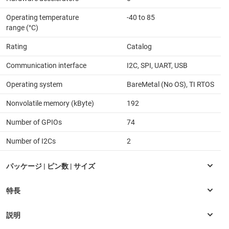
Operating temperature
-40 to 85
range (°C)
Rating
Catalog
Communication interface
I2C, SPI, UART, USB
Operating system
BareMetal (No OS), TI RTOS
Nonvolatile memory (kByte)
192
Number of GPIOs
74
Number of I2Cs
2