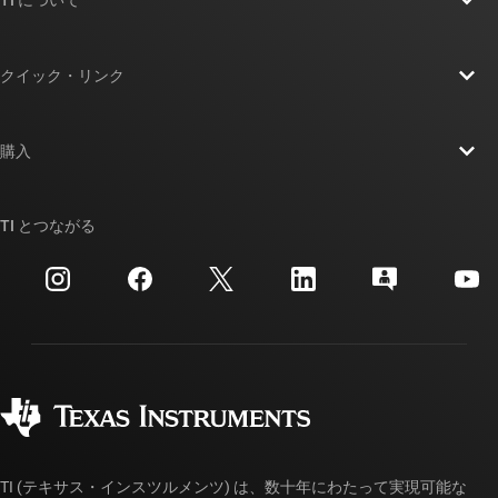
TI について
TI の概要
クイック・リンク
採用情報
お問い合わせ
ニュース
購入
TI E2E™ 設計サポート・フォーラム
ストーリー | チップ開発の舞台裏
TI API スイート
クロスリファレンス検索
TI とつながる
イベント
myTI 法人アカウント
カスタマー・サポート・センター
投資家向け情報
配送、お支払い、および税金
パッケージ
製造
ご注文に関する FAQ
品質と信頼性
コーポレート・シティズンシップ
販売特約店
myTI アカウントの FAQ
TI (テキサス・インスツルメンツ) は、数十年にわたって実現可能な