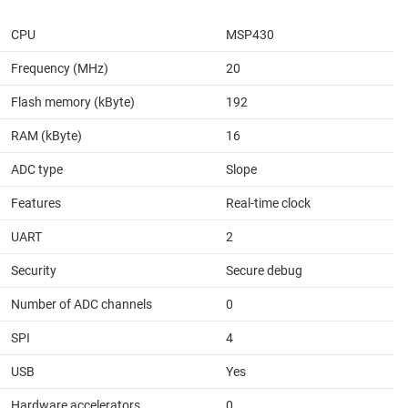
CPU
MSP430
Frequency (MHz)
20
Flash memory (kByte)
192
RAM (kByte)
16
ADC type
Slope
Features
Real-time clock
UART
2
Security
Secure debug
Number of ADC channels
0
SPI
4
USB
Yes
Hardware accelerators
0