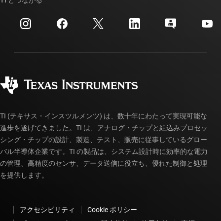
TI とつながる
イベント
myTI 法人アカウント
カスタマー・サポート・センター
投資家向け情報
配送、お支払い、および税金
パッケージ
製造
ご注文に関する FAQ
品質と信頼性
コーポレート・シティズンシップ
販売特約店
myTI アカウントの FAQ
TI (テキサス・インスツルメンツ) は、数十年にわたって実現可能な
進歩を遂げてきました。TI は、アナログ・チップと組込みプロセッ
シング・チップの設計、製造、テスト、販売に従事しているグロー
バル半導体企業です。TI の製品は、システム設計時に効率的な電力
の管理、高精度のセンサ、データ送信に役立ち、優れた制御と処理
を提供します。
アクセシビリティ
Cookie ポリシー