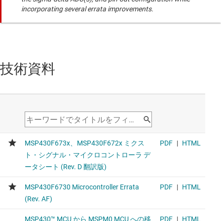
incorporating several errata improvements.
技術資料