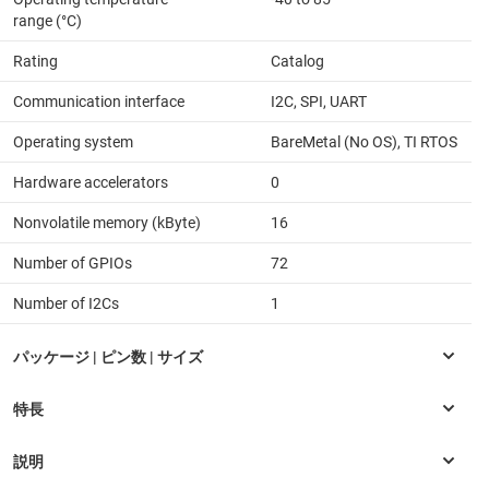
range (°C)
Rating
Catalog
Communication interface
I2C, SPI, UART
Operating system
BareMetal (No OS), TI RTOS
Hardware accelerators
0
Nonvolatile memory (kByte)
16
Number of GPIOs
72
Number of I2Cs
1