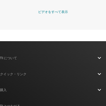
ビデオをすべて表示
TI について
TI の概要
クイック・リンク
採用情報
お問い合わせ
ニュース
購入
TI E2E™ 設計サポート・フォーラム
ストーリー | チップ開発の舞台裏
TI API スイート
クロスリファレンス検索