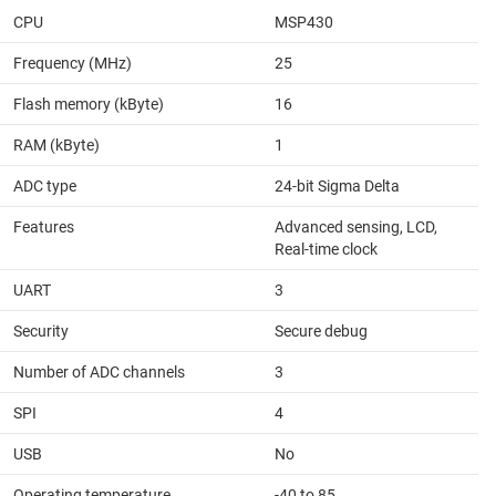
CPU
MSP430
Frequency (MHz)
25
Flash memory (kByte)
16
RAM (kByte)
1
ADC type
24-bit Sigma Delta
Features
Advanced sensing, LCD,
Real-time clock
UART
3
Security
Secure debug
Number of ADC channels
3
SPI
4
USB
No
Operating temperature
-40 to 85