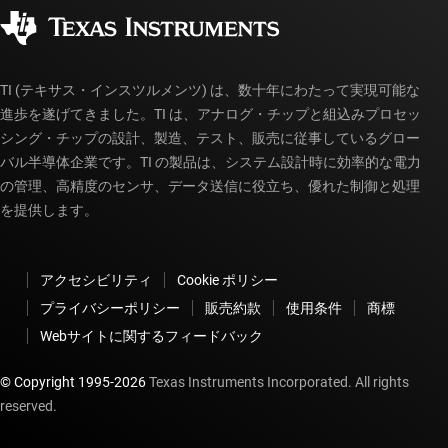
コーポレート・シティズンシップ
販売特約店
myTI アカウントの FAQ
TI (テキサス・インスツルメンツ) は、数十年にわたって実現可能な
進歩を遂げてきました。TI は、アナログ・チップと組込みプロセッ
シング・チップの設計、製造、テスト、販売に従事しているグロー
バル半導体企業です。TI の製品は、システム設計時に効率的な電力
の管理、高精度のセンサ、データ送信に役立ち、優れた制御と処理
を提供します。
アクセシビリティ
Cookie ポリシー
プライバシーポリシー
販売約款
使用条件
商標
Webサイトに関するフィードバック
© Copyright 1995-
2026
Texas Instruments Incorporated. All rights
reserved.