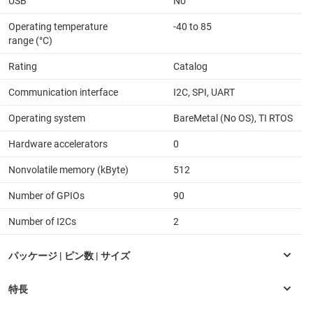
USB
No
Operating temperature
-40 to 85
range (°C)
Rating
Catalog
Communication interface
I2C, SPI, UART
Operating system
BareMetal (No OS), TI RTOS
Hardware accelerators
0
Nonvolatile memory (kByte)
512
Number of GPIOs
90
Number of I2Cs
2