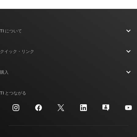
TI について
TI の概要
クイック・リンク
採用情報
お問い合わせ
ニュース
購入
TI E2E™ 設計サポート・フォーラム
ストーリー | チップ開発の舞台裏
TI API スイート
クロスリファレンス検索
TI とつながる
イベント
myTI 法人アカウント
カスタマー・サポート・センター
投資家向け情報
配送、お支払い、および税金
パッケージ
製造
ご注文に関する FAQ
品質と信頼性