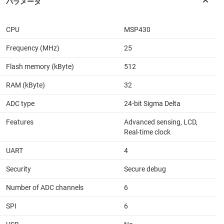
CPU
MSP430
Frequency (MHz)
25
Flash memory (kByte)
512
RAM (kByte)
32
ADC type
24-bit Sigma Delta
Features
Advanced sensing, LCD,
Real-time clock
UART
4
Security
Secure debug
Number of ADC channels
6
SPI
6