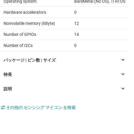
Operating system
BareMetal (No OS), TI RTOS
Hardware accelerators
0
Nonvolatile memory (kByte)
12
Number of GPIOs
14
Number of I2Cs
0
その他の センシング マイコン を検索