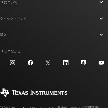
TI について
TI の概要
クイック・リンク
採用情報
お問い合わせ
ニュース
購入
TI E2E™ 設計サポート・フォーラム
ストーリー | チップ開発の舞台裏
TI API スイート
クロスリファレンス検索
TI とつながる
イベント
myTI 法人アカウント
カスタマー・サポート・センター
投資家向け情報
配送、お支払い、および税金
パッケージ
製造
ご注文に関する FAQ
品質と信頼性
コーポレート・シティズンシップ
販売特約店
myTI アカウントの FAQ
TI (テキサス・インスツルメンツ) は、数十年にわたって実現可能な