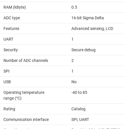
RAM (kByte)
0.5
ADC type
16-bit Sigma Delta
Features
Advanced sensing, LCD
UART
1
Security
Secure debug
Number of ADC channels
2
SPI
1
USB
No
Operating temperature
-40 to 85
range (°C)
Rating
Catalog
Communication interface
SPI, UART