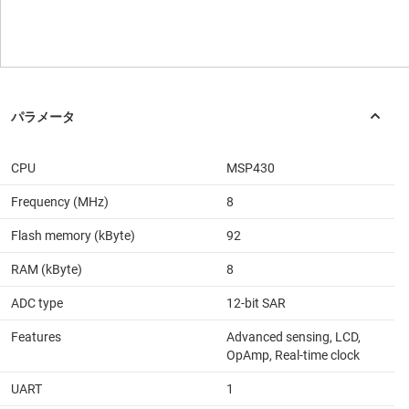
CPU
MSP430
Frequency (MHz)
8
Flash memory (kByte)
92
RAM (kByte)
8
ADC type
12-bit SAR
Features
Advanced sensing, LCD,
OpAmp, Real-time clock
UART
1