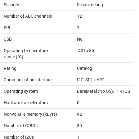
Security
Secure debug
Number of ADC channels
12
SPI
1
USB
No
Operating temperature
-40 to 85
range (°C)
Rating
Catalog
Communication interface
I2C, SPI, UART
Operating system
BareMetal (No OS), TI RTOS
Hardware accelerators
0
Nonvolatile memory (kByte)
92
Number of GPIOs
80
Number of I2Cs
1