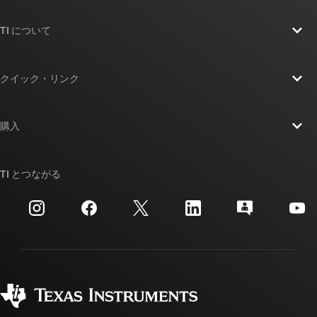
TI について
TI の概要
クイック・リンク
採用情報
お問い合わせ
ニュース
購入
TI E2E™ 設計サポート・フォーラム
ストーリー | チップ開発の舞台裏
TI API スイート
クロスリファレンス検索
TI とつながる
イベント
myTI 法人アカウント
カスタマー・サポート・センター
投資家向け情報
配送、お支払い、および税金
パッケージ
製造
ご注文に関する FAQ
品質と信頼性
コーポレート・シティズンシップ
販売特約店
myTI アカウントの FAQ