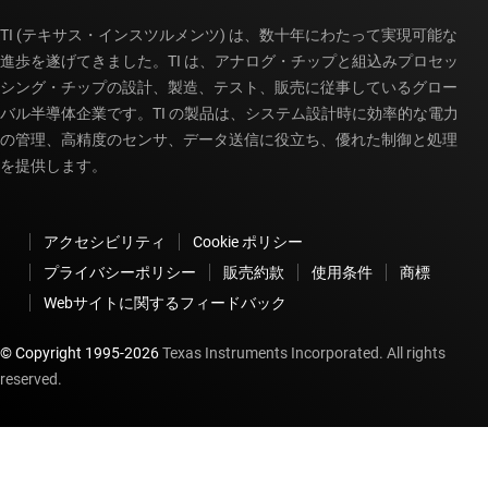
TI (テキサス・インスツルメンツ) は、数十年にわたって実現可能な
進歩を遂げてきました。TI は、アナログ・チップと組込みプロセッ
シング・チップの設計、製造、テスト、販売に従事しているグロー
バル半導体企業です。TI の製品は、システム設計時に効率的な電力
の管理、高精度のセンサ、データ送信に役立ち、優れた制御と処理
を提供します。
アクセシビリティ
Cookie ポリシー
プライバシーポリシー
販売約款
使用条件
商標
Webサイトに関するフィードバック
© Copyright 1995-
2026
Texas Instruments Incorporated. All rights
reserved.