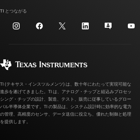
ストーリー | チップ開発の舞台裏
TI API スイート
クロスリファレンス検索
TI とつながる
イベント
myTI 法人アカウント
カスタマー・サポート・センター
投資家向け情報
配送、お支払い、および税金
パッケージ
製造
ご注文に関する FAQ
品質と信頼性
コーポレート・シティズンシップ
販売特約店
myTI アカウントの FAQ
TI (テキサス・インスツルメンツ) は、数十年にわたって実現可能な
進歩を遂げてきました。TI は、アナログ・チップと組込みプロセッ
シング・チップの設計、製造、テスト、販売に従事しているグロー
バル半導体企業です。TI の製品は、システム設計時に効率的な電力
の管理、高精度のセンサ、データ送信に役立ち、優れた制御と処理
を提供します。