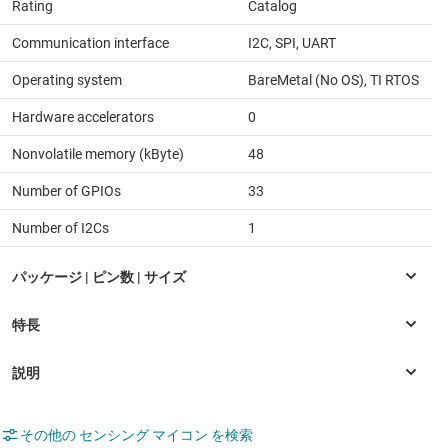
Rating
Catalog
Communication interface
I2C, SPI, UART
Operating system
BareMetal (No OS), TI RTOS
Hardware accelerators
0
Nonvolatile memory (kByte)
48
Number of GPIOs
33
Number of I2Cs
1
その他の センシング マイコン を検索