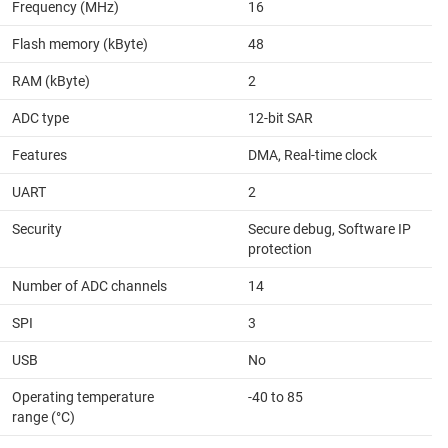
Frequency (MHz)
16
Flash memory (kByte)
48
RAM (kByte)
2
ADC type
12-bit SAR
Features
DMA, Real-time clock
UART
2
Security
Secure debug, Software IP
protection
Number of ADC channels
14
SPI
3
USB
No
Operating temperature
-40 to 85
range (°C)