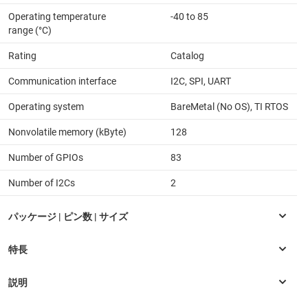
Operating temperature
-40 to 85
range (°C)
Rating
Catalog
Communication interface
I2C, SPI, UART
Operating system
BareMetal (No OS), TI RTOS
Nonvolatile memory (kByte)
128
Number of GPIOs
83
Number of I2Cs
2