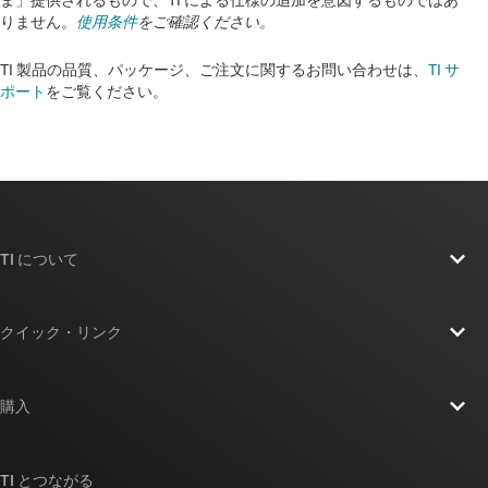
ま」提供されるもので、TI による仕様の追加を意図するものではあ
りません。
使用条件
をご確認ください。
TI 製品の品質、パッケージ、ご注文に関するお問い合わせは、
TI サ
ポート
をご覧ください。​​​​​​​​​​​​​​
TI について
TI の概要
クイック・リンク
採用情報
お問い合わせ
ニュース
購入
TI E2E™ 設計サポート・フォーラム
ストーリー | チップ開発の舞台裏
TI API スイート
クロスリファレンス検索
TI とつながる