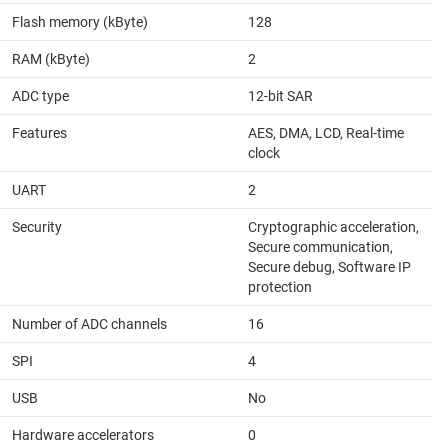
Flash memory (kByte)
128
RAM (kByte)
2
ADC type
12-bit SAR
Features
AES, DMA, LCD, Real-time
clock
UART
2
Security
Cryptographic acceleration,
Secure communication,
Secure debug, Software IP
protection
Number of ADC channels
16
SPI
4
USB
No
Hardware accelerators
0