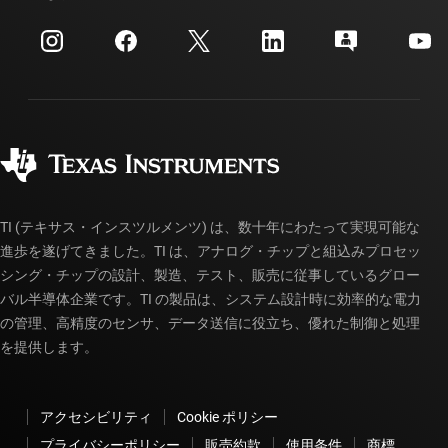
イベント
myTI 法人アカウント
カスタマー・サポート・センター
投資家向け情報
配送、お支払い、および税金
パッケージ
製造
ご注文に関する FAQ
品質と信頼性
コーポレート・シティズンシップ
販売特約店
myTI アカウントの FAQ
TI (テキサス・インスツルメンツ) は、数十年にわたって実現可能な
進歩を遂げてきました。TI は、アナログ・チップと組込みプロセッ
シング・チップの設計、製造、テスト、販売に従事しているグロー
バル半導体企業です。TI の製品は、システム設計時に効率的な電力
の管理、高精度のセンサ、データ送信に役立ち、優れた制御と処理
を提供します。
アクセシビリティ
Cookie ポリシー
プライバシーポリシー
販売約款
使用条件
商標