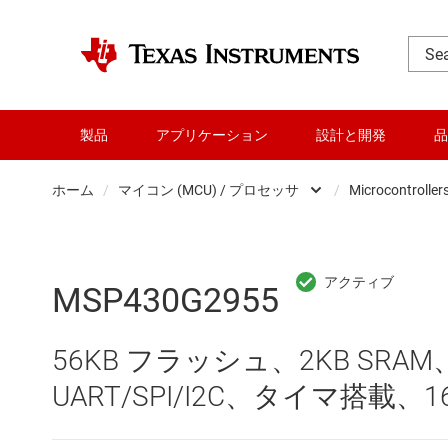
製品
アプリケーション
設計と開発
品
ホーム
/
マイコン (MCU) / プロセッサ
/
Microcontroller
DLP 製品
RF とマイクロ波
MSP430G2955
アンプ
56KB フラッシュ、2KB SRA
インターフェイス
UART/SPI/I2C、タイマ搭載、1
オーディオ、ハプティクス、および