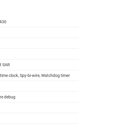
430
it SAR
time clock, Spy-bi-wire, Watchdog timer
re debug