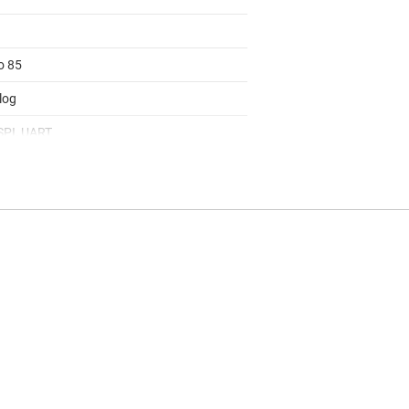
o 85
log
 SPI, UART
Metal (No OS), TI RTOS