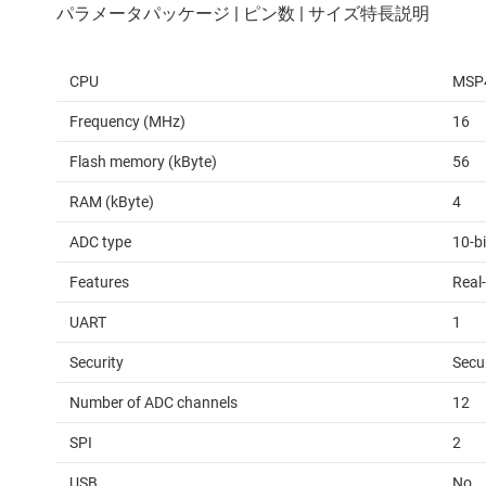
CPU
MSP
Frequency (MHz)
16
Flash memory (kByte)
56
RAM (kByte)
4
ADC type
10-b
Features
Real-
UART
1
Security
Secu
Number of ADC channels
12
SPI
2
USB
No