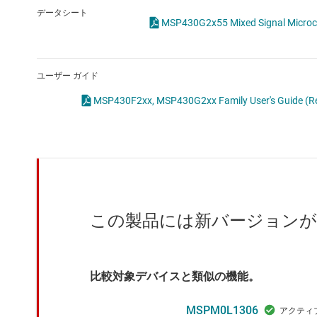
クロックとタイミング
データシート
MSP430G2x55 Mixed Signal Mic
スイッチ/マルチプレクサ
センサ
ユーザー ガイド
ダイ / ウェハー サービス
MSP430F2xx, MSP430G2xx Family User's Guide (Re
この製品には新バージョン
比較対象デバイスと類似の機能。
MSPM0L1306