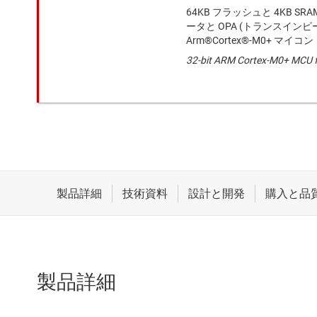
64KB フラッシュと 4KB SRA
ータと OPA (トランスインピ
Arm®Cortex®-M0+ マイコン
32-bit ARM Cortex-M0+ MCU f
製品詳細