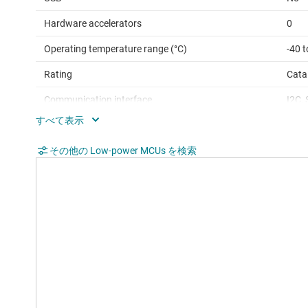
Hardware accelerators
0
Operating temperature range (°C)
-40 t
Rating
Cata
Communication interface
I2C,
Operating system
Bare
Nonvolatile memory (kByte)
その他の Low-power MCUs を検索
56
Number of GPIOs
32
Number of I2Cs
1