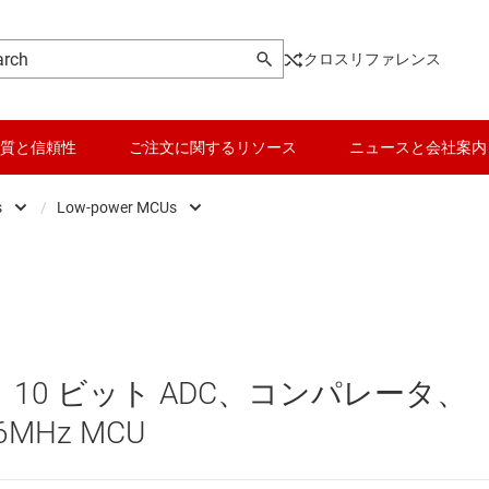
クロスリファレンス
質と信頼性
ご注文に関するリソース
ニュースと会社案内
s
/
Low-power MCUs
Microcontrollers
データ コンバータ
Low-power MCUs
マイクロプロセッサ / DSP
バッテリ管理 IC
センシング マイコン
パワー マネージメント
リアルタイム デジタル電源マイコン
M、10 ビット ADC、コンパレータ、
マイコン (MCU) / プロセッサ
リアルタイム モーター制御 / オートメーション
6MHz MCU
ピエゾ
モータ ドライバ
汎用マイコン