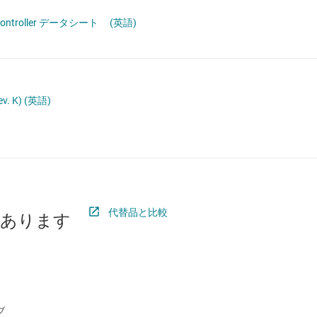
ロジックと電圧変換
車載マイコン
rocontroller データシート
(英語)
ワイヤレス コネクティビティ
受動 (パッシブ) とディスクリート
絶縁
v. K)
(英語)
代替品と比較
があります