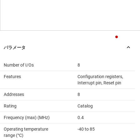
Number of I/Os
8
Features
Configuration registers,
Interrupt pin, Reset pin
Addresses
8
Rating
Catalog
Frequency (max) (MHz)
0.4
Operating temperature
-40 to 85
range (°C)