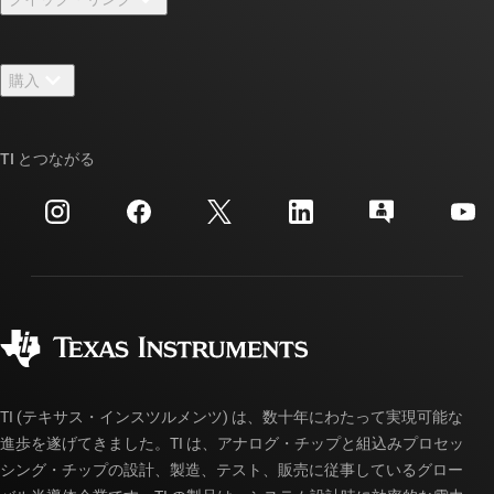
採用情報
お問い合わせ
ニュース
購入
TI E2E™ 設計サポート・フォーラム
ストーリー | チップ開発の舞台裏
TI API スイート
クロスリファレンス検索
TI とつながる
イベント
myTI 法人アカウント
カスタマー・サポート・センター
投資家向け情報
配送、お支払い、および税金
パッケージ
製造
ご注文に関する FAQ
品質と信頼性
コーポレート・シティズンシップ
販売特約店
myTI アカウントの FAQ
TI (テキサス・インスツルメンツ) は、数十年にわたって実現可能な
進歩を遂げてきました。TI は、アナログ・チップと組込みプロセッ
シング・チップの設計、製造、テスト、販売に従事しているグロー