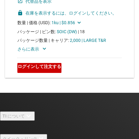
TI について
TI の概要
クイック・リンク