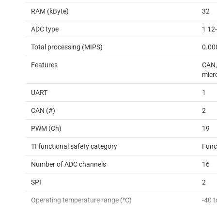
RAM (kByte)
32
ADC type
1 12
Total processing (MIPS)
0.00
Features
CAN,
micro
UART
1
CAN (#)
2
PWM (Ch)
19
TI functional safety category
Func
Number of ADC channels
16
SPI
2
Operating temperature range (°C)
-40 