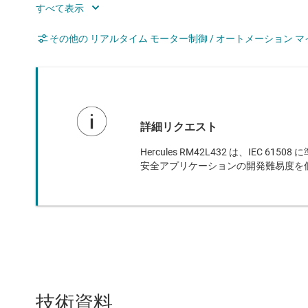
Rating
Cata
Communication interface
CAN,
その他の リアルタイム モーター制御 / オートメーション マ
Operating system
Free
Hardware accelerators
Float
Edge AI enabled
No
詳細リクエスト
Nonvolatile memory (kByte)
384
Hercules RM42L432 は、IEC 
Number of GPIOs
45
安全アプリケーションの開発難易度を
技術資料