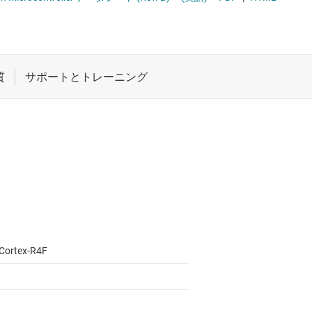
ロジックと電圧変換
車載マイコン
ワイヤレス コネクティビティ
受動 (パッシブ) とディスクリート
絶縁
Cortex-R4F