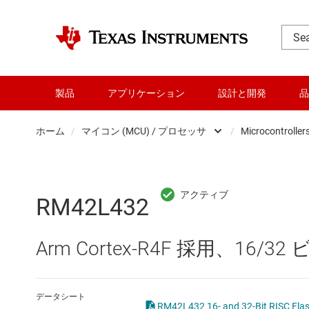
製品
アプリケーション
設計と開発
品
ホーム
/
マイコン (MCU) / プロセッサ
/
Microcontroller
DLP 製品
RF とマイクロ波
RM42L432
アンプ
Arm Cortex-R4F 採用、16/3
インターフェイス
オーディオ、ハプティクス、および
データシート
RM42L432 16- and 32-Bit RISC Fl