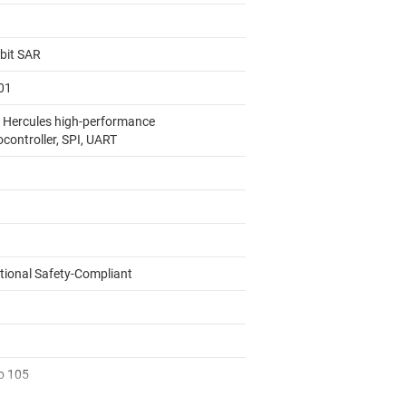
-bit SAR
01
 Hercules high-performance
controller, SPI, UART
tional Safety-Compliant
to 105