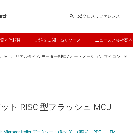
クロスリファレンス
質と信頼性
ご注文に関するリソース
ニュースと会社案内
s
/
リアルタイム モーター制御 / オートメーション マイコン
Microcontrollers
データ コンバータ
Low-power MCUs
マイクロプロセッサ / DSP
バッテリ管理 IC
センシング マイコン
パワー マネージメント
リアルタイム デジタル電源マイコン
2 ビット RISC 型フラッシュ MCU
マイコン (MCU) / プロセッサ
リアルタイム モーター制御 / オートメーション
ピエゾ
モータ ドライバ
汎用マイコン
ash Microcontroller データシート (Rev. B)
(英語)
PDF
|
HTML