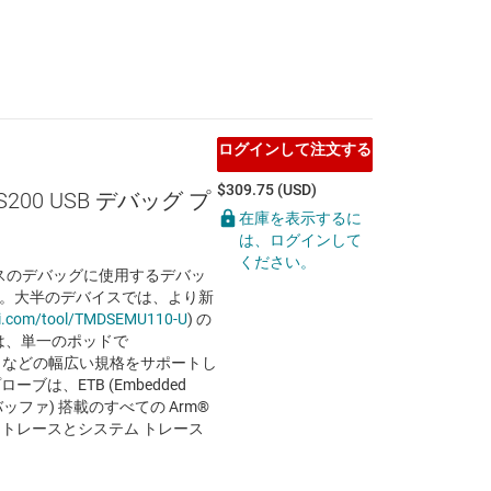
ログインして注文する
$309.75 (USD)
DS200 USB デバッグ プ
在庫を表示するに
は、ログインして
ください。
バイスのデバッグに使用するデバッ
です。大半のデバイスでは、より新
i.com/tool/TMDSEMU110-U
) の
 は、単一のポッドで
7、SWD などの幅広い規格をサポートし
ーブは、ETB (Embedded
 バッファ) 搭載のすべての Arm®
ア トレースとシステム トレース