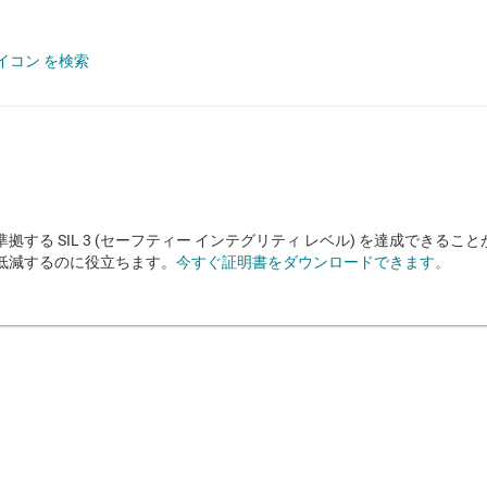
log
 SPI, UART
イコン を検索
RTOS, SafeRTOS
ing point unit
61508 に準拠する SIL 3 (セーフティー インテグリティ レベル) を達成でき
低減するのに役立ちます。
今すぐ証明書をダウンロードできます。