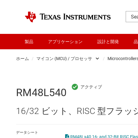
製品
アプリケーション
設計と開発
品
ホーム
/
マイコン (MCU) / プロセッサ
/
Microcontroller
DLP 製品
RF とマイクロ波
RM48L540
アンプ
16/32 ビット、RISC 型フラ
インターフェイス
オーディオ、ハプティクス、および
データシート
RM48Lx40 16- and 32-Bit R