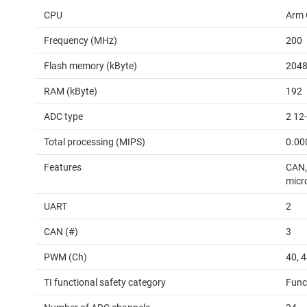
CPU
Arm 
Frequency (MHz)
200
Flash memory (kByte)
204
RAM (kByte)
192
ADC type
2 12
Total processing (MIPS)
0.00
Features
CAN,
micro
UART
2
CAN (#)
3
PWM (Ch)
40, 
TI functional safety category
Func