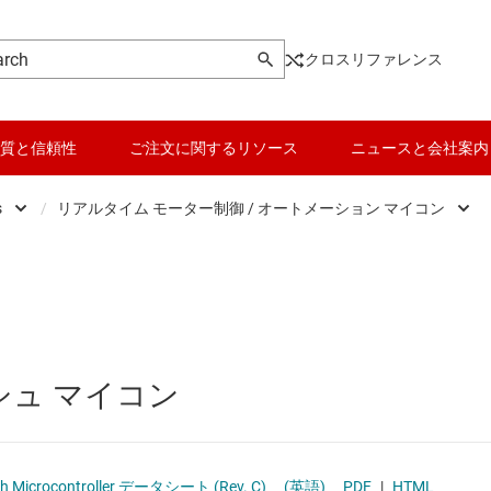
クロスリファレンス
質と信頼性
ご注文に関するリソース
ニュースと会社案内
s
/
リアルタイム モーター制御 / オートメーション マイコン
Microcontrollers
データ コンバータ
Low-power MCUs
マイクロプロセッサ / DSP
バッテリ管理 IC
センシング マイコン
パワー マネージメント
リアルタイム デジタル電源マイコン
ッシュ マイコン
マイコン (MCU) / プロセッサ
リアルタイム モーター制御 / オートメーション
ピエゾ
モータ ドライバ
汎用マイコン
ISC Flash Microcontroller データシート (Rev. C)
(英語)
PDF
|
HTML