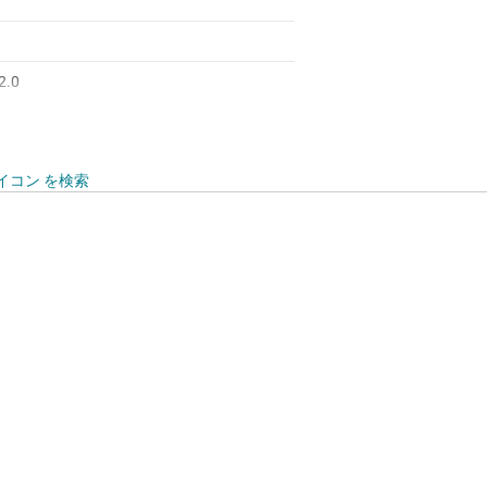
2.0
to 105
log
イコン を検索
 SPI, UART, USB
RTOS, SafeRTOS
ing point unit
8
144