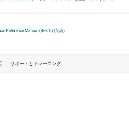
ロジックと電圧変換
車載マイコン
ワイヤレス コネクティビティ
受動 (パッシブ) とディスクリート
cal Reference Manual (Rev. C)
(英語)
絶縁