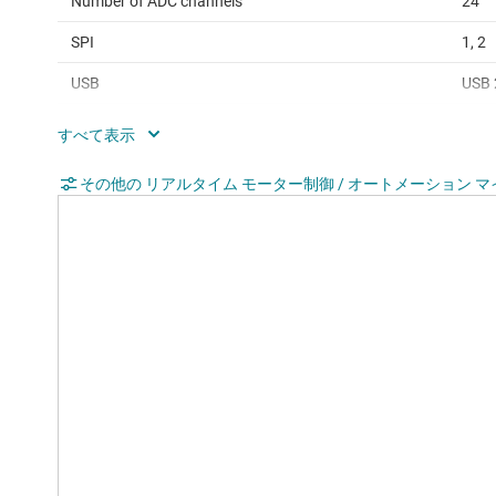
Number of ADC channels
24
SPI
1, 2
USB
USB 
Operating temperature range (°C)
-40 
Rating
Cata
その他の リアルタイム モーター制御 / オートメーション マ
Communication interface
CAN,
Operating system
Free
Hardware accelerators
Float
Edge AI enabled
No
Nonvolatile memory (kByte)
204
Number of GPIOs
64, 