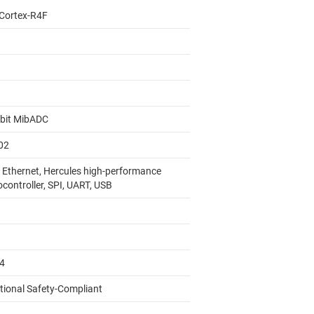
Cortex-R4F
8
-bit MibADC
02
 Ethernet, Hercules high-performance
controller, SPI, UART, USB
44
tional Safety-Compliant