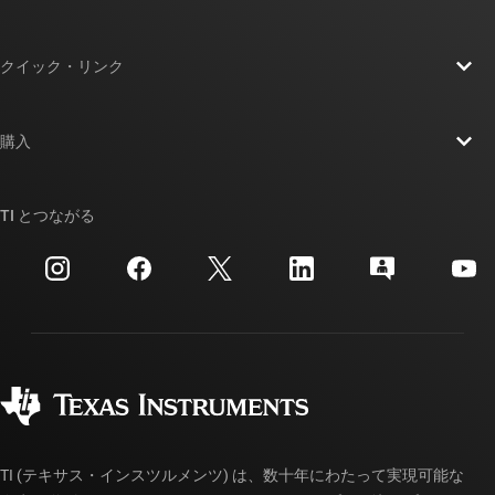
TI の概要
クイック・リンク
採用情報
お問い合わせ
ニュース
購入
TI E2E™ 設計サポート・フォーラム
ストーリー | チップ開発の舞台裏
TI API スイート
クロスリファレンス検索
TI とつながる
イベント
myTI 法人アカウント
カスタマー・サポート・センター
投資家向け情報
配送、お支払い、および税金
パッケージ
製造
ご注文に関する FAQ
品質と信頼性
コーポレート・シティズンシップ
販売特約店
myTI アカウントの FAQ
TI (テキサス・インスツルメンツ) は、数十年にわたって実現可能な