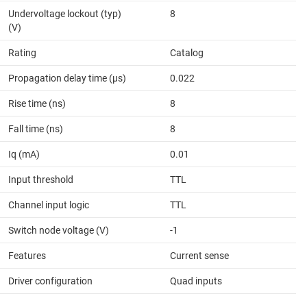
Undervoltage lockout (typ)
8
(V)
Rating
Catalog
Propagation delay time (µs)
0.022
Rise time (ns)
8
Fall time (ns)
8
Iq (mA)
0.01
Input threshold
TTL
Channel input logic
TTL
Switch node voltage (V)
-1
Features
Current sense
Driver configuration
Quad inputs