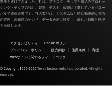
進歩を遂げてきました。TI は、アナログ・チップと組込みプロセッ
シング・チップの設計、製造、テスト、販売に従事しているグロー
バル半導体企業です。TI の製品は、システム設計時に効率的な電力
の管理、高精度のセンサ、データ送信に役立ち、優れた制御と処理
を提供します。
アクセシビリティ
Cookie ポリシー
プライバシーポリシー
販売約款
使用条件
商標
Webサイトに関するフィードバック
© Copyright 1995-
2026
Texas Instruments Incorporated. All rights
reserved.