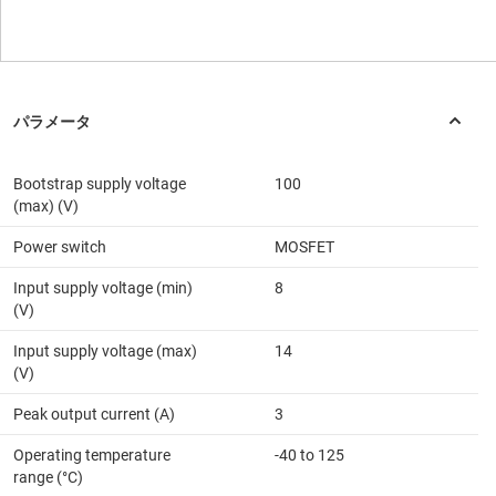
Bootstrap supply voltage
100
(max) (V)
Power switch
MOSFET
Input supply voltage (min)
8
(V)
Input supply voltage (max)
14
(V)
Peak output current (A)
3
Operating temperature
-40 to 125
range (°C)