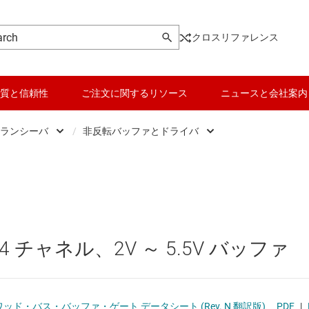
クロスリファレンス
質と信頼性
ご注文に関するリソース
ニュースと会社案内
ランシーバ
/
非反転バッファとドライバ
ic
データ コンバータ
反転バッファとドライバ
、ドライバ、トランシーバ
バッテリ管理 IC
汎用トランシーバ
 フロップ、ラッチ、レジスタ
パワー マネージメント
非反転バッファとドライバ
チャネル、2V ～ 5.5V バッファ
ク IC
マイコン (MCU) / プロセッサ
ピエゾ
なプログラマブル ロジック IC
モータ ドライバ
クワッド・バス・バッファ・ゲート データシート (Rev. N 翻訳版)
PDF
|