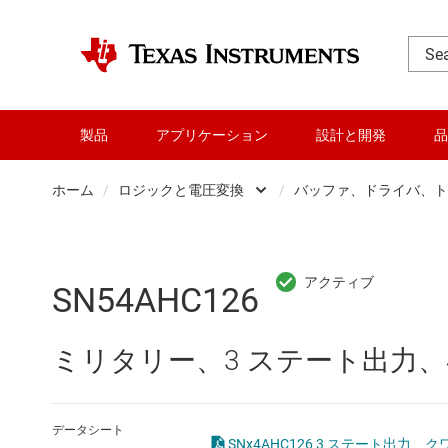
製品
アプリケーション
設計と開発
品
ホーム
/
ロジックと電圧変換
/
バッファ、ドライバ、ト
DLP 製品
Other log
RF とマイクロ波
バッファ
SN54AHC126
アンプ
フリップ
ミリタリー、3 ステート出力、4 
インターフェイス
専用ロジッ
オーディオ、ハプティクス、および
構成可能
データシート
SNx4AHC126 3 ステート出力、