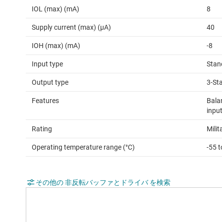
IOL (max) (mA)
8
Supply current (max) (µA)
40
IOH (max) (mA)
-8
Input type
Stan
Output type
3-St
Features
Bala
input
Rating
Milit
Operating temperature range (°C)
-55 
その他の 非反転バッファとドライバ を検索