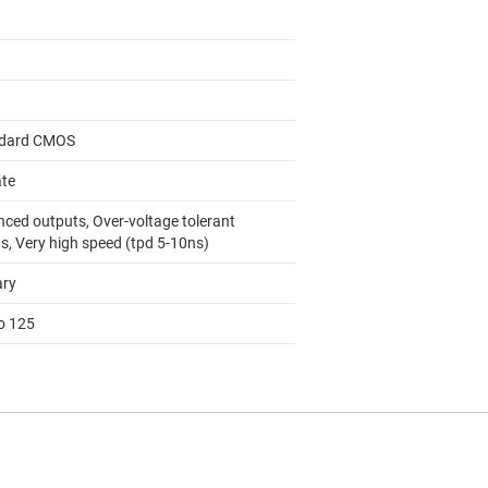
dard CMOS
ate
nced outputs, Over-voltage tolerant
s, Very high speed (tpd 5-10ns)
ary
to 125