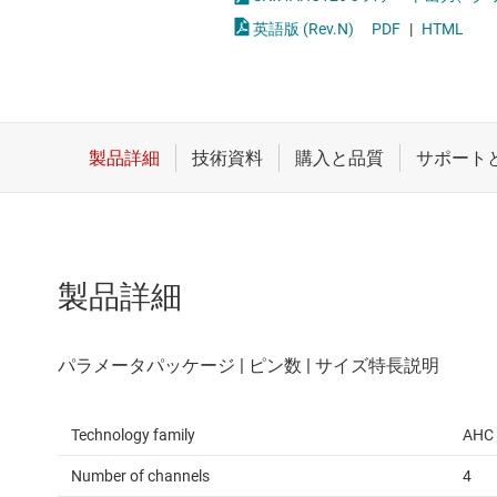
クロックとタイミング
論理ゲー
英語版 (Rev.N)
PDF
|
HTML
スイッチ/マルチプレクサ
電圧変換
センサ
ダイ / ウェハー サービス
製品詳細
Technology family
AHC
Number of channels
4