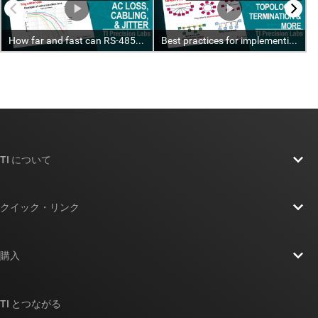
TI について
TI の概要
クイック・リンク
採用情報
お問い合わせ
ニュース
購入
TI E2E™ 設計サポート・フォーラム
ストーリー | チップ開発の舞台裏
TI API スイート
クロスリファレンス検索
TI とつながる
イベント