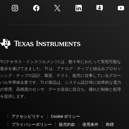
myTI 法人アカウント
カスタマー・サポート・センター
投資家向け情報
配送、お支払い、および税金
パッケージ
製造
ご注文に関する FAQ
品質と信頼性
コーポレート・シティズンシップ
販売特約店
myTI アカウントの FAQ
TI (テキサス・インスツルメンツ) は、数十年にわたって実現可能な
進歩を遂げてきました。TI は、アナログ・チップと組込みプロセッ
シング・チップの設計、製造、テスト、販売に従事しているグロー
バル半導体企業です。TI の製品は、システム設計時に効率的な電力
の管理、高精度のセンサ、データ送信に役立ち、優れた制御と処理
を提供します。
アクセシビリティ
Cookie ポリシー
プライバシーポリシー
販売約款
使用条件
商標