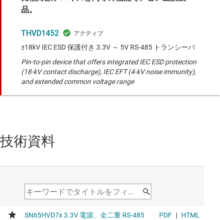
品。
THVD1452
±18kV IEC ESD 保護付き 3.3V ～ 5V RS-485 トランシーバ
Pin-to-pin device that offers integrated IEC ESD protection
(18-kV contact discharge), IEC EFT (4-kV noise immunity),
and extended common voltage range
技術資料