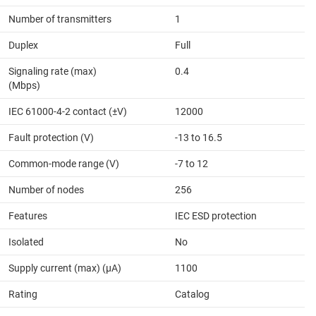
Number of transmitters
1
Duplex
Full
Signaling rate (max)
0.4
(Mbps)
IEC 61000-4-2 contact (±V)
12000
Fault protection (V)
-13 to 16.5
Common-mode range (V)
-7 to 12
Number of nodes
256
Features
IEC ESD protection
Isolated
No
Supply current (max) (µA)
1100
Rating
Catalog