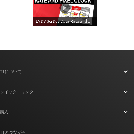
TI について
TI の概要
クイック・リンク
採用情報
お問い合わせ
ニュース
購入
TI E2E™ 設計サポート・フォーラム
ストーリー | チップ開発の舞台裏
TI API スイート
クロスリファレンス検索
TI とつながる