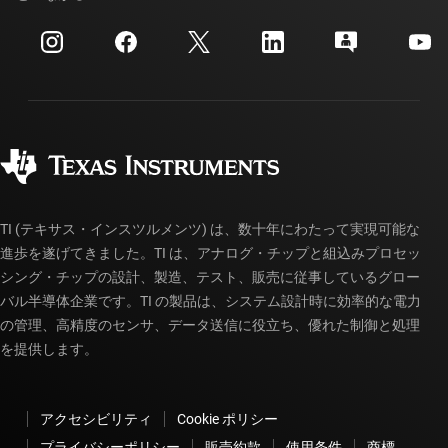
イベント
myTI 法人アカウント
カスタマー・サポート・センター
投資家向け情報
配送、お支払い、および税金
パッケージ
製造
ご注文に関する FAQ
品質と信頼性
コーポレート・シティズンシップ
販売特約店
myTI アカウントの FAQ
TI (テキサス・インスツルメンツ) は、数十年にわたって実現可能な
進歩を遂げてきました。TI は、アナログ・チップと組込みプロセッ
シング・チップの設計、製造、テスト、販売に従事しているグロー
バル半導体企業です。TI の製品は、システム設計時に効率的な電力
の管理、高精度のセンサ、データ送信に役立ち、優れた制御と処理
を提供します。
アクセシビリティ
Cookie ポリシー
プライバシーポリシー
販売約款
使用条件
商標