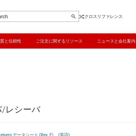
クロスリファレンス
質と信頼性
ご注文に関するリソース
ニュースと会社案内
ンシーバ
データ コンバータ
USB IC
playPort、MIPI の各 IC
バッテリ管理 IC
その他のインター
SPI の各 IC
パワー マネージメント
イーサネット IC
バ/レシーバ
とデジタル I/O
マイコン (MCU) / プロセッサ
システム ベース チッ
ピエゾ
ンシーバ
モータ ドライバ
シリアル デジタル イ
Receivers データシート (Rev. F)
(英語)