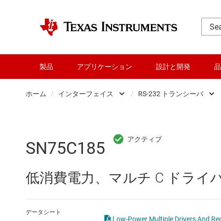
製品
アプリケーション
設計と開発
品
ホーム
/
インターフェイス
/
RS-232 トランシーバ
DLP 製品
CAN トラ
RF とマイクロ波
HDMI、Dis
SN75C185
アンプ
I2C、I3C、
低消費電力、マルチ C ドライ
インターフェイス
IO-Link 
オーディオ、ハプティクス、および
LIN トラ
データシート
Low-Power Multiple Drivers And 