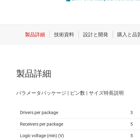
クロックとタイミング
LVDS、M-L
スイッチ/マルチプレクサ
PCIe、SAS
センサ
RS-232
ダイ / ウェハー サービス
RS-485 
製品詳細
Drivers per package
3
Receivers per package
5
Logic voltage (min) (V)
5