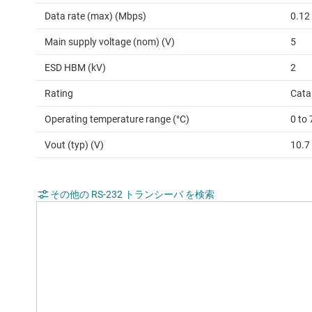
Data rate (max) (Mbps)
0.12
Main supply voltage (nom) (V)
5
ESD HBM (kV)
2
Rating
Cata
Operating temperature range (°C)
0 to 
Vout (typ) (V)
10.7
その他の RS-232 トランシーバ を検索