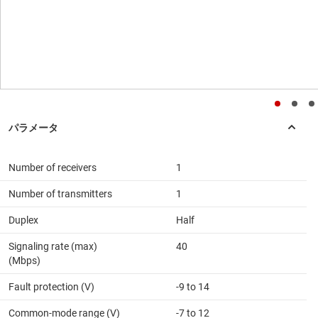
Number of receivers
1
Number of transmitters
1
Duplex
Half
Signaling rate (max)
40
(Mbps)
Fault protection (V)
-9 to 14
Common-mode range (V)
-7 to 12