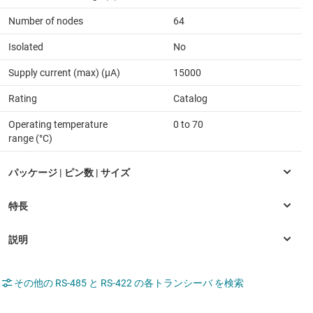
Number of nodes
64
Isolated
No
Supply current (max) (µA)
15000
Rating
Catalog
Operating temperature
0 to 70
range (°C)
その他の RS-485 と RS-422 の各トランシーバ を検索