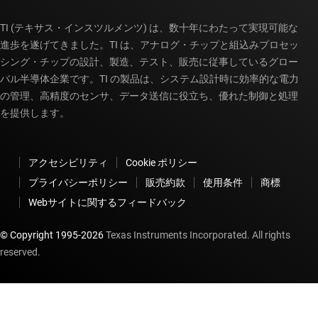
TI (テキサス・インスツルメンツ) は、数十年にわたって実現可能な
進歩を遂げてきました。TI は、アナログ・チップと組込みプロセッ
シング・チップの設計、製造、テスト、販売に従事しているグロー
バル半導体企業です。TI の製品は、システム設計時に効率的な電力
の管理、高精度のセンサ、データ送信に役立ち、優れた制御と処理
を提供します。
アクセシビリティ
Cookie ポリシー
プライバシーポリシー
販売約款
使用条件
商標
Webサイトに関するフィードバック
© Copyright 1995-
2026
Texas Instruments Incorporated. All rights
reserved.