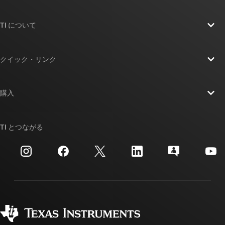
TI について
TI の概要
クイック・リンク
採用情報
お問い合わせ
ニュース
購入
TI E2E™ 設計サポート・フォーラム
ストーリー | チップ開発の舞台裏
TI API スイート
クロスリファレンス検索
TI とつながる
イベント
myTI 法人アカウント
カスタマー・サポート・センター
投資家向け情報
配送、お支払い、および税金
パッケージ
製造
ご注文に関する FAQ
品質と信頼性
コーポレート・シティズンシップ
販売特約店
myTI アカウントの FAQ