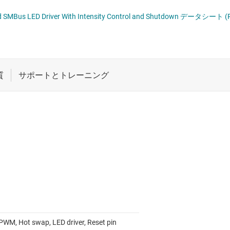
VDS、PECL の各 IC
ロジックと電圧変換
マルチスイッチ検出イ
TCA6507 Low-Voltage 7-Bit I2C and SMBus LED Driver With Intensity Control and Shutdown データシ
、SATA IC
ワイヤレス コネクティビティ
光学ネットワーク I
 トランシーバ
受動 (パッシブ) とディスクリート
高速 SerDes
と RS-422 の各トランシーバ
絶縁
 PWM, Hot swap, LED driver, Reset pin