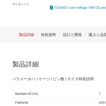
クロックとタイミング
LVDS、M-L
データシート
スイッチ/マルチプレクサ
PCIe、SAS
センサ
RS-232
ダイ / ウェハー サービス
RS-485 
製品詳細
Number of I/Os
7
Features
(x3)