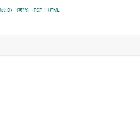
ンターフェイス (MSDI) IC
ート (Rev. D)
(英語)
PDF
|
HTML
C