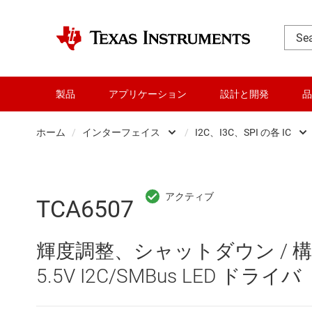
製品
アプリケーション
設計と開発
品
ホーム
/
インターフェイス
/
I2C、I3C、SPI の各 IC
DLP 製品
CAN トラ
RF とマイクロ波
HDMI、Dis
TCA6507
アンプ
I2C、I3C、
輝度調整、シャットダウン / 構
インターフェイス
IO-Link 
5.5V I2C/SMBus LED ドライバ
オーディオ、ハプティクス、および
LIN トラ