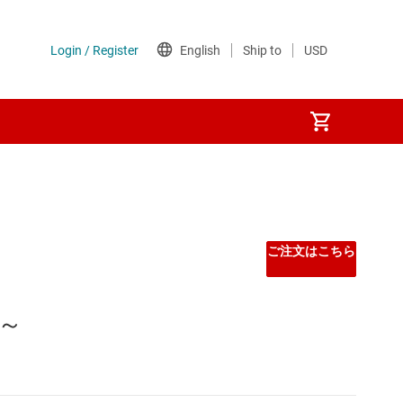
フェイス
ご注文はこちら
 ～
プ (SBC)
ンターフェイス (SDI) IC