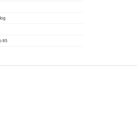
log
o 85