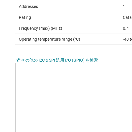
Addresses
1
Rating
Cata
Frequency (max) (MHz)
0.4
Operating temperature range (°C)
-40 t
その他の I2C＆SPI 汎用 I/O (GPIO) を検索