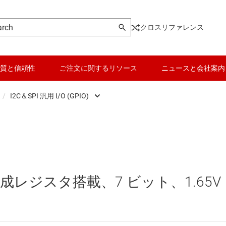
クロスリファレンス
質と信頼性
ご注文に関するリソース
ニュースと会社案内
/
I2C＆SPI 汎用 I/O (GPIO)
ンシーバ
I2C と I3C レベル シフタ、バッファ、ハブ
データ コンバータ
USB IC
playPort、MIPI の各 IC
I2C＆SPI 汎用 I/O (GPIO)
バッテリ管理 IC
その他のインター
SPI の各 IC
主な I2C / I3C スイッチ / マルチプレクサ
パワー マネージメント
イーサネット IC
成レジスタ搭載、7 ビット、1.65V
とデジタル I/O
マイコン (MCU) / プロセッサ
システム ベース チッ
ピエゾ
ンシーバ
モータ ドライバ
シリアル デジタル イ