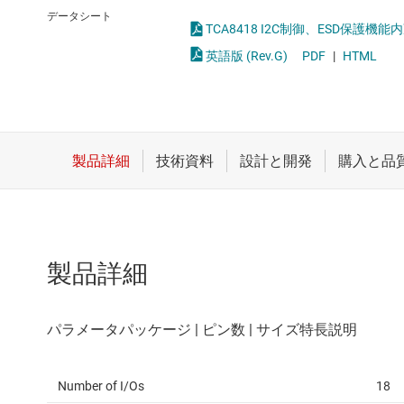
クロックとタイミング
LVDS、M-L
データシート
TCA8418 I2C制御、ESD保護機能
スイッチ/マルチプレクサ
PCIe、SAS
英語版 (Rev.G)
PDF
|
HTML
センサ
RS-232
ダイ / ウェハー サービス
RS-485 
製品詳細
Number of I/Os
18