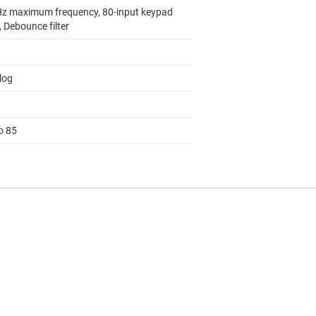
z maximum frequency, 80-input keypad
 Debounce filter
log
o 85