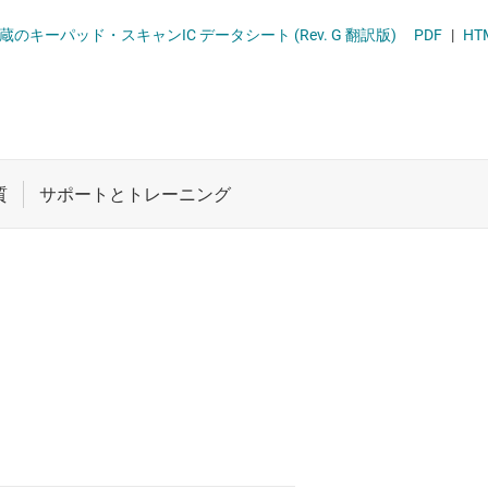
VDS、PECL の各 IC
ロジックと電圧変換
マルチスイッチ検出イ
内蔵のキーパッド・スキャンIC データシート (Rev. G 翻訳版)
PDF
|
HT
、SATA IC
ワイヤレス コネクティビティ
光学ネットワーク I
 トランシーバ
受動 (パッシブ) とディスクリート
高速 SerDes
と RS-422 の各トランシーバ
絶縁