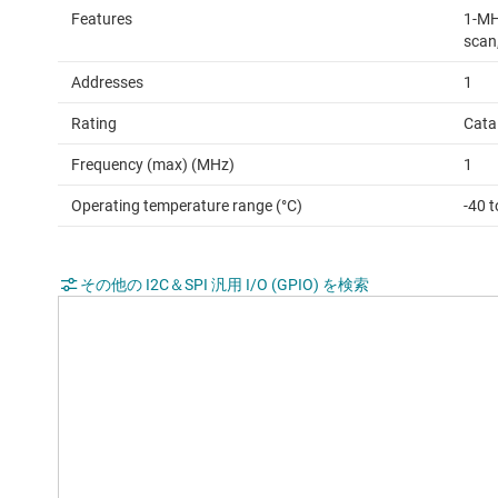
Features
1-MH
scan,
Addresses
1
Rating
Cata
Frequency (max) (MHz)
1
Operating temperature range (°C)
-40 t
その他の I2C＆SPI 汎用 I/O (GPIO) を検索