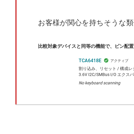
お客様が関心を持ちそうな類
比較対象デバイスと同等の機能で、ピン配置
TCA6418E
割り込み、リセット / 構成レジ
3.6V I2C/SMBus I/O エク
No keyboard scanning