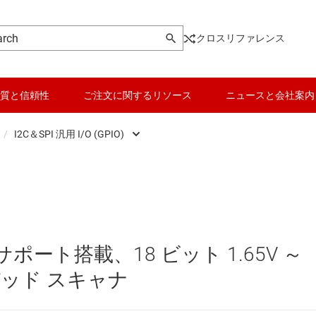
クロスリファレンス
質と信頼性
ご注文に関するリソース
ニュースと会社案内
/
I2C＆SPI 汎用 I/O (GPIO)
ンシーバ
I2C と I3C レベル シフタ、バッファ、ハブ
データ コンバータ
USB IC
playPort、MIPI の各 IC
I2C＆SPI 汎用 I/O (GPIO)
バッテリ管理 IC
その他のインター
SPI の各 IC
主な I2C / I3C スイッチ / マルチプレクサ
パワー マネージメント
イーサネット IC
サポート搭載、18 ビット 1.65V ～
とデジタル I/O
マイコン (MCU) / プロセッサ
システム ベース チッ
キーパッド スキャナ
ピエゾ
ンシーバ
モータ ドライバ
シリアル デジタル イ