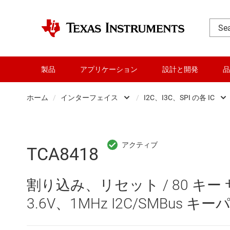
製品
アプリケーション
設計と開発
品
ホーム
/
インターフェイス
/
I2C、I3C、SPI の各 IC
DLP 製品
CAN トラ
RF とマイクロ波
HDMI、Dis
TCA8418
アンプ
I2C、I3C、
割り込み、リセット / 80 キー 
インターフェイス
IO-Link 
3.6V、1MHz I2C/SMBus 
オーディオ、ハプティクス、および
LIN トラ