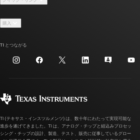
クイック・リンク
採用情報
お問い合わせ
ニュース
購入
TI E2E™ 設計サポート・フォーラム
ストーリー | チップ開発の舞台裏
TI API スイート
クロスリファレンス検索
TI とつながる
イベント
myTI 法人アカウント
カスタマー・サポート・センター
投資家向け情報
配送、お支払い、および税金
パッケージ
製造
ご注文に関する FAQ
品質と信頼性
コーポレート・シティズンシップ
販売特約店
myTI アカウントの FAQ
TI (テキサス・インスツルメンツ) は、数十年にわたって実現可能な
進歩を遂げてきました。TI は、アナログ・チップと組込みプロセッ
シング・チップの設計、製造、テスト、販売に従事しているグロー