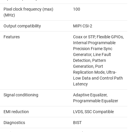
Pixel clock frequency (max)
100
(MHz)
Output compatibility
MIPI CSI-2
Features
Coax or STP, Flexible GPIOs,
Internal Programmable
Precision Frame Sync
Generator, Line Fault
Detection, Pattern
Generation, Port
Replication Mode, Ultra-
Low Data and Control Path
Latency
Signal conditioning
Adaptive Equalizer,
Programmable Equalizer
EMI reduction
LVDS, SSC Compatible
Diagnostics
BIST