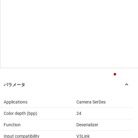
Applications
Camera SerDes
Color depth (bpp)
24
Function
Deserializer
Input compatibility
V3Link