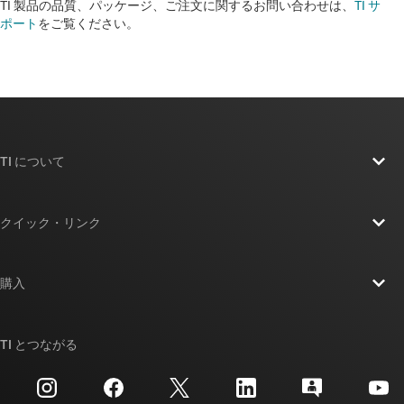
TI 製品の品質、パッケージ、ご注文に関するお問い合わせは、
TI サ
ポート
をご覧ください。​​​​​​​​​​​​​​
TI について
TI の概要
クイック・リンク
採用情報
お問い合わせ
ニュース
購入
TI E2E™ 設計サポート・フォーラム
ストーリー | チップ開発の舞台裏
TI API スイート
クロスリファレンス検索
TI とつながる
イベント
myTI 法人アカウント
カスタマー・サポート・センター
投資家向け情報