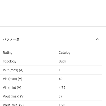
Rating
Catalog
Topology
Buck
Iout (max) (A)
1
Vin (max) (V)
40
Vin (min) (V)
4.75
Vout (max) (V)
37
Vout (min) (V)
1.23