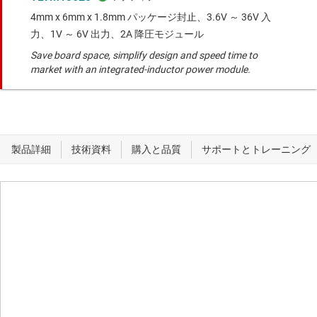
4mm x 6mm x 1.8mm パッケージ封止、3.6V ～ 36V 入
力、1V ～ 6V 出力、2A 降圧モジュール
Save board space, simplify design and speed time to
market with an integrated-inductor power module.