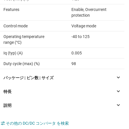
Features
Enable, Overcurrent
protection
Control mode
Voltage mode
Operating temperature
-40 to 125
range (°C)
Iq (typ) (A)
0.005
Duty cycle (max) (%)
98
その他の DC/DC コンバータ を検索