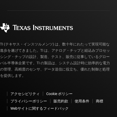
配送、お支払い、および税金
パッケージ
製造
ご注文に関する FAQ
品質と信頼性
コーポレート・シティズンシップ
販売特約店
myTI アカウントの FAQ
TI (テキサス・インスツルメンツ) は、数十年にわたって実現可能な
進歩を遂げてきました。TI は、アナログ・チップと組込みプロセッ
シング・チップの設計、製造、テスト、販売に従事しているグロー
バル半導体企業です。TI の製品は、システム設計時に効率的な電力
の管理、高精度のセンサ、データ送信に役立ち、優れた制御と処理
を提供します。
アクセシビリティ
Cookie ポリシー
プライバシーポリシー
販売約款
使用条件
商標
Webサイトに関するフィードバック