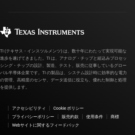
配送、お支払い、および税金
パッケージ
製造
ご注文に関する FAQ
品質と信頼性
コーポレート・シティズンシップ
販売特約店
myTI アカウントの FAQ
TI (テキサス・インスツルメンツ) は、数十年にわたって実現可能な
進歩を遂げてきました。TI は、アナログ・チップと組込みプロセッ
シング・チップの設計、製造、テスト、販売に従事しているグロー
バル半導体企業です。TI の製品は、システム設計時に効率的な電力
の管理、高精度のセンサ、データ送信に役立ち、優れた制御と処理
を提供します。
アクセシビリティ
Cookie ポリシー
プライバシーポリシー
販売約款
使用条件
商標
Webサイトに関するフィードバック