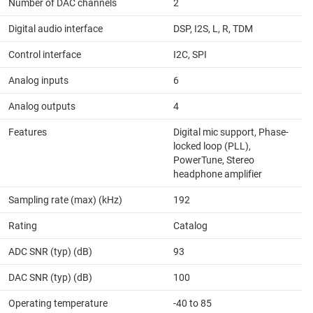
Number of DAC channels
2
Digital audio interface
DSP, I2S, L, R, TDM
Control interface
I2C, SPI
Analog inputs
6
Analog outputs
4
Features
Digital mic support, Phase-
locked loop (PLL),
PowerTune, Stereo
headphone amplifier
Sampling rate (max) (kHz)
192
Rating
Catalog
ADC SNR (typ) (dB)
93
DAC SNR (typ) (dB)
100
Operating temperature
-40 to 85