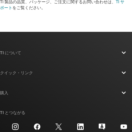
TI 製品の品質、パッケージ、ご注文に関するお問い合わせは、
TI サ
ポート
をご覧ください。​​​​​​​​​​​​​​
TI について
TI の概要
クイック・リンク
採用情報
お問い合わせ
ニュース
購入
TI E2E™ 設計サポート・フォーラム
ストーリー | チップ開発の舞台裏
TI API スイート
クロスリファレンス検索
TI とつながる
イベント
myTI 法人アカウント
カスタマー・サポート・センター
投資家向け情報