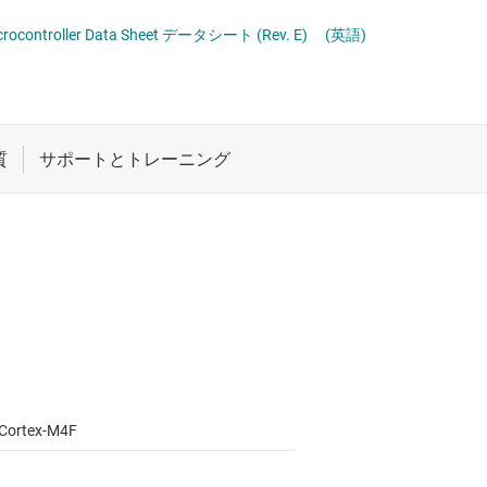
ロジックと電圧変換
車載マイコン
crocontroller Data Sheet データシート (Rev. E)
(英語)
ワイヤレス コネクティビティ
受動 (パッシブ) とディスクリート
絶縁
Cortex-M4F