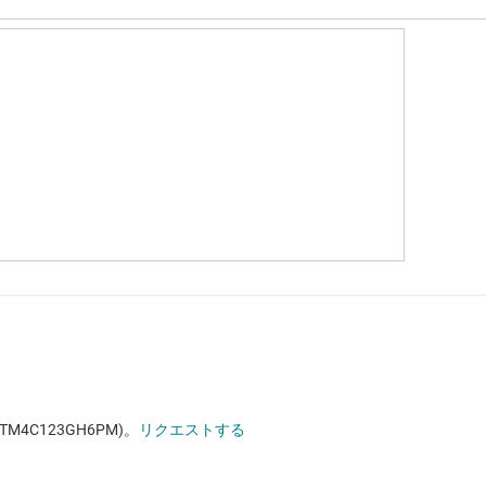
4C123GH6PM)。
リクエストする