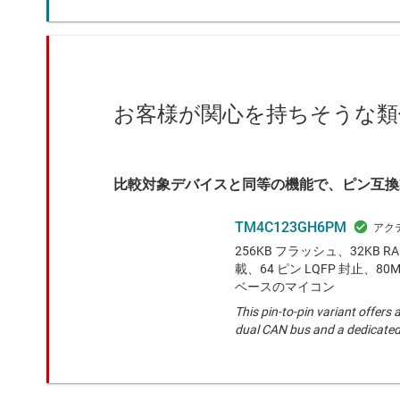
お客様が関心を持ちそうな類
比較対象デバイスと同等の機能で、ピン互換
TM4C123GH6PM
256KB フラッシュ、32KB RA
載、64 ピン LQFP 封止、80MH
ベースのマイコン
This pin-to-pin variant offers 
dual CAN bus and a dedicat