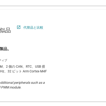
代替品と比較
似品
製品。
M、2 個の CAN、RTC、USB 搭
z、32 ビット Arm Cortex-M4F
additional peripherals such as a
ed PWM module.