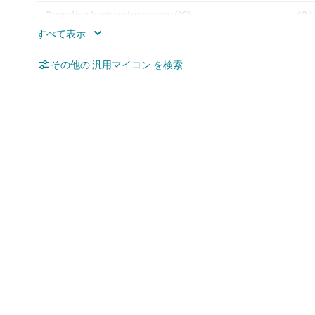
Operating temperature range (°C)
-40 t
Rating
Cata
その他の 汎用マイコン を検索
Communication interface
CAN,
OTG/
Nonvolatile memory (kByte)
256
Number of GPIOs
43
Number of I2Cs
4