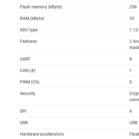
Flash memory (kByte)
256
RAM (kByte)
32
ADC type
1 12
Features
2 An
modu
UART
8
CAN (#)
1
PWM (Ch)
0
Security
Cryp
comm
SPI
4
USB
USB 
Hardware accelerators
Float