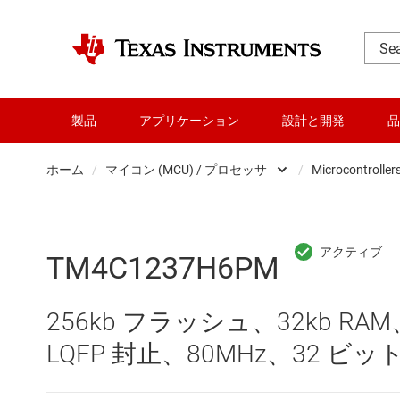
製品
アプリケーション
設計と開発
品
ホーム
/
マイコン (MCU) / プロセッサ
/
Microcontroller
DLP 製品
RF とマイクロ波
TM4C1237H6PM
アンプ
256kb フラッシュ、32kb RA
インターフェイス
LQFP 封止、80MHz、32 ビット
オーディオ、ハプティクス、および