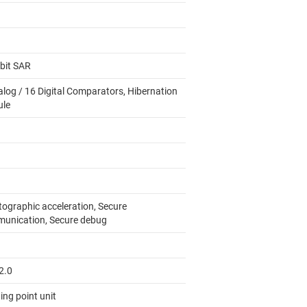
-bit SAR
alog / 16 Digital Comparators, Hibernation
le
tographic acceleration, Secure
unication, Secure debug
2.0
ing point unit