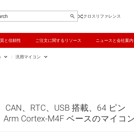
クロスリファレンス
質と信頼性
ご注文に関するリソース
ニュースと会社案内
s
/
汎用マイコン
Microcontrollers
データ コンバータ
Low-power MCUs
マイクロプロセッサ / DSP
バッテリ管理 IC
センシング マイコン
パワー マネージメント
リアルタイム デジタル電源マイコン
M、CAN、RTC、USB 搭載、64 ピン
マイコン (MCU) / プロセッサ
リアルタイム モーター制御 / オートメーション
 Arm Cortex-M4F ベースのマイコ
ピエゾ
モータ ドライバ
汎用マイコン