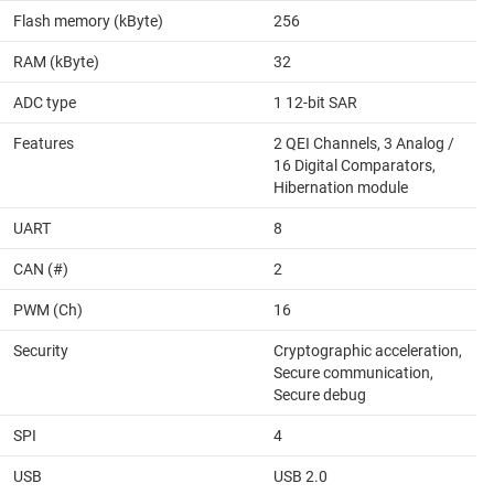
Flash memory (kByte)
256
RAM (kByte)
32
ADC type
1 12-bit SAR
Features
2 QEI Channels, 3 Analog /
16 Digital Comparators,
Hibernation module
UART
8
CAN (#)
2
PWM (Ch)
16
Security
Cryptographic acceleration,
Secure communication,
Secure debug
SPI
4
USB
USB 2.0