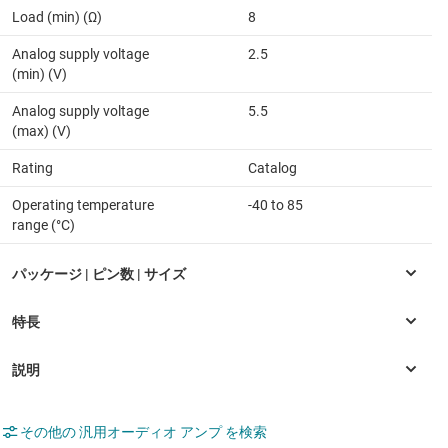
Load (min) (Ω)
8
Analog supply voltage
2.5
(min) (V)
Analog supply voltage
5.5
(max) (V)
Rating
Catalog
Operating temperature
-40 to 85
range (°C)
その他の 汎用オーディオ アンプ を検索