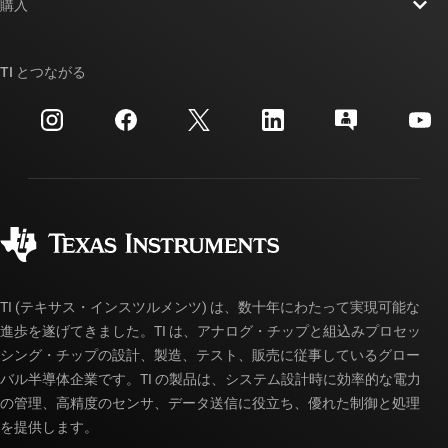
ニュース
購入
TI E2E™ 設計サポート・フォーラム
ストーリー | チップ開発の舞台裏
TI API スイート
クロスリファレンス検索
TI とつながる
イベント
myTI 法人アカウント
カスタマー・サポート・センター
投資家向け情報
配送、お支払い、および税金
パッケージ
製造
ご注文に関する FAQ
品質と信頼性
コーポレート・シティズンシップ
販売特約店
myTI アカウントの FAQ
TI (テキサス・インスツルメンツ) は、数十年にわたって実現可能な
進歩を遂げてきました。TI は、アナログ・チップと組込みプロセッ
シング・チップの設計、製造、テスト、販売に従事しているグロー
バル半導体企業です。TI の製品は、システム設計時に効率的な電力
の管理、高精度のセンサ、データ送信に役立ち、優れた制御と処理
を提供します。