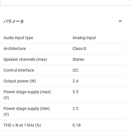
Audio input type
Analog Input
Architecture
Class-D
Speaker channels (max)
Stereo
Control interface
I2C
Output power (W)
2.4
Power stage supply (max)
5.5
(V)
Power stage supply (min)
2.5
(V)
THD + N at 1 kHz (%)
0.18