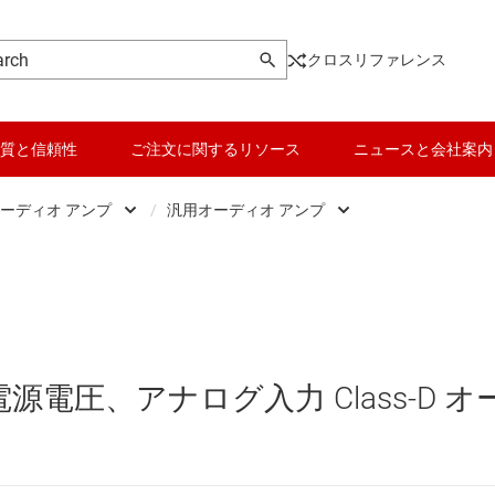
クロスリファレンス
質と信頼性
ご注文に関するリソース
ニュースと会社案内
ーディオ アンプ
/
汎用オーディオ アンプ
オーディオ アンプ
データ コンバータ
PC、およびノート PC のオーデ
オーディオ コンバータ
バッテリ管理 IC
スピーカ、TV、およびサウンド
ハプティクス、およびピエゾドライバ
パワー マネージメント
専用オーディオ アンプ
の電源電圧、アナログ入力 Class-D オ
専用オーディオ IC
マイコン (MCU) / プロセッサ
携帯電話、タブレット、およびウ
ピエゾ
モータ ドライバ
汎用オーディオ アンプ