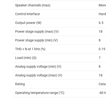
Speaker channels (max)
Mon
Control interface
Hard
Output power (W)
6.5
Power stage supply (max) (V)
18
Power stage supply (min) (V)
8
THD + N at 1 kHz (%)
0.19
Load (min) (Ω)
7
Analog supply voltage (min) (V)
8
Analog supply voltage (max) (V)
18
Rating
Cata
Operating temperature range (°C)
-40 t