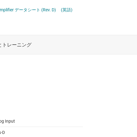
ロジックと電圧変換
車載オーディオ アンプ
 Amplifier データシート (Rev. D)
(英語)
ワイヤレス コネクティビティ
受動 (パッシブ) とディスクリート
絶縁
og Input
s-D