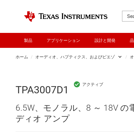
製品
アプリケーション
設計と開発
品
ホーム
/
オーディオ、ハプティクス、およびピエゾ
/
オ
DLP 製品
RF とマイクロ波
TPA3007D1
アンプ
6.5W、モノラル、8 ～ 18V 
インターフェイス
ディオ アンプ
オーディオ、ハプティクス、および