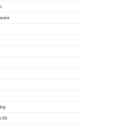
o
ware
log
o 85