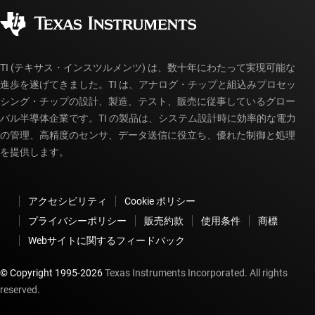
コーポレート・シティズンシップ
販売特約店
myTI アカウントの FAQ
TI (テキサス・インスツルメンツ) は、数十年にわたって実現可能な
進歩を遂げてきました。TI は、アナログ・チップと組込みプロセッ
シング・チップの設計、製造、テスト、販売に従事しているグロー
バル半導体企業です。TI の製品は、システム設計時に効率的な電力
の管理、高精度のセンサ、データ送信に役立ち、優れた制御と処理
を提供します。
アクセシビリティ
Cookie ポリシー
プライバシーポリシー
販売約款
使用条件
商標
Webサイトに関するフィードバック
© Copyright 1995-
2026
Texas Instruments Incorporated. All rights
reserved.