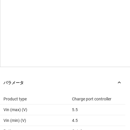
Product type
Charge port controller
Vin (max) (V)
5.5
Vin (min) (V)
4.5