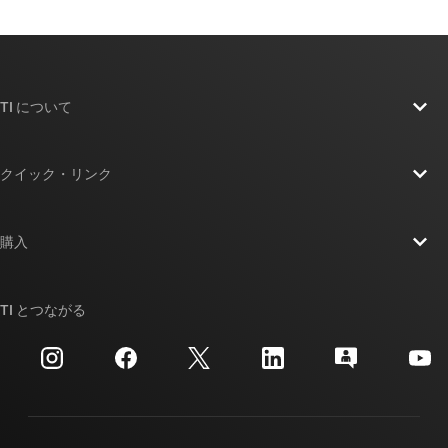
TI について
TI の概要
クイック・リンク
採用情報
お問い合わせ
ニュース
購入
TI E2E™ 設計サポート・フォーラム
ストーリー | チップ開発の舞台裏
TI API スイート
クロスリファレンス検索
TI とつながる
イベント
myTI 法人アカウント
カスタマー・サポート・センター
投資家向け情報
配送、お支払い、および税金
パッケージ
製造
ご注文に関する FAQ
品質と信頼性