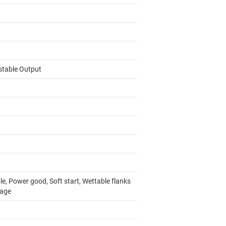
stable Output
e, Power good, Soft start, Wettable flanks
age