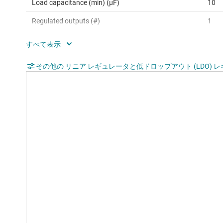
Load capacitance (min) (µF)
10
Regulated outputs (#)
1
Accuracy (%)
0.85
Dropout voltage (Vdo) (typ) (mV)
75
その他の リニア レギュレータと低ドロップアウト (LDO) 
Operating temperature range (°C)
-40 