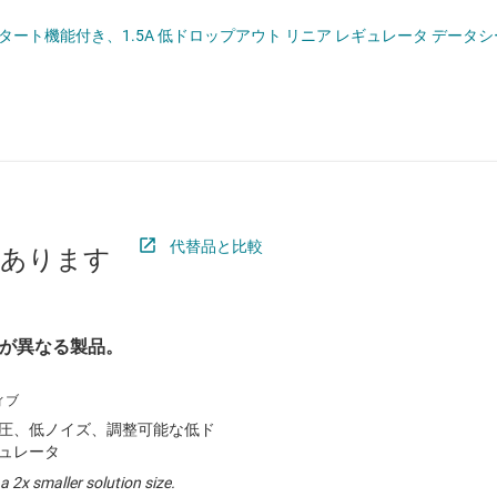
 ドライバ
ロジックと電圧変換
タート機能付き、1.5A 低ドロップアウト リニア レギュレータ データシート 
ET
ワイヤレス コネクティビティ
受動 (パッシブ) とディスクリート
絶縁
代替品と比較
があります
が異なる製品。
電圧、低ノイズ、調整可能な低ド
ギュレータ
a 2x smaller solution size.