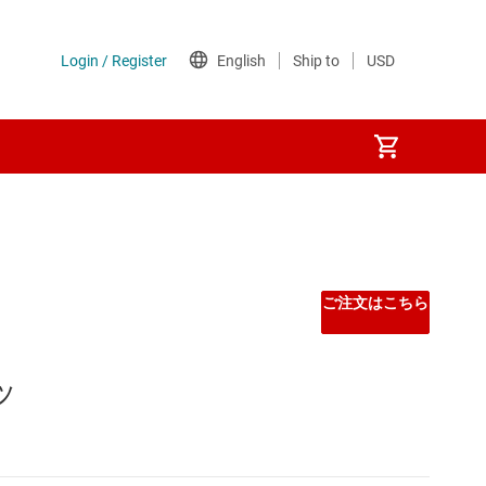
Other power management
PoE (パワー オーバー イーサネット) IC
ご注文はこちら
ゲート ドライバ
ッ
シーケンサ
スーパーバイザとリセット IC