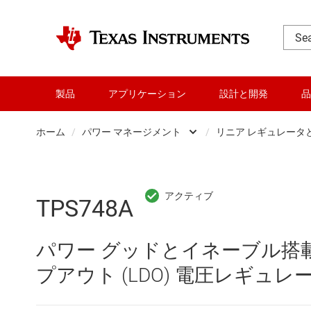
製品
アプリケーション
設計と開発
品
ホーム
/
パワー マネージメント
/
リニア レギュレータと
DLP 製品
AC/
RF とマイクロ波
DC/
TPS748A
アンプ
DC/
パワー グッドとイネーブル搭載、
インターフェイス
DDR
プアウト (LDO) 電圧レギュレ
オーディオ、ハプティクス、および
LCD