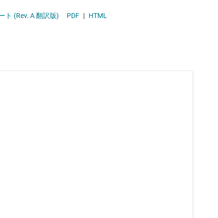
ソリッドステート リレー (半導体リレー)
(Rev. A 翻訳版)
PDF
|
HTML
ハイサイド スイッチおよびコントローラ