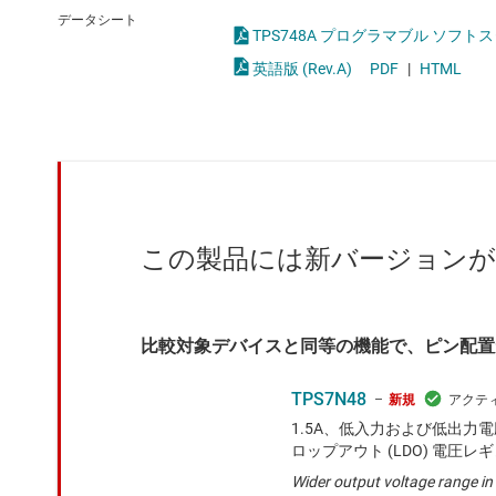
クロックとタイミング
LED
データシート
TPS748A プログラマブル ソフトス
スイッチ/マルチプレクサ
MOSF
英語版 (Rev.A)
PDF
|
HTML
センサ
ダイ / ウェハー サービス
この製品には新バージョン
比較対象デバイスと同等の機能で、ピン配置
TPS7N48
新規
1.5A、低入力および低出力
ロップアウト (LDO) 電圧レ
Wider output voltage range in 