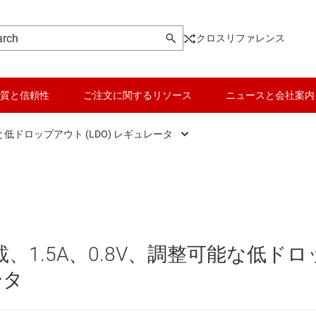
クロスリファレンス
質と信頼性
ご注文に関するリソース
ニュースと会社案内
低ドロップアウト (LDO) レギュレータ
DC スイッチング レギュレータ
データ コンバータ
DC スイッチング レギュレータ
バッテリ管理 IC
DC パワー モジュール
パワー マネージメント
1.5A、0.8V、調整可能な低ドロ
 メモリ向け電源 IC
マイコン (MCU) / プロセッサ
ータ
ピエゾ
/OLED ディスプレイ向けの電源とドライバ
モータ ドライバ