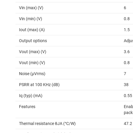
Vin (max) (V)
6
Vin (min) (V)
0.8
Iout (max) (A)
1.5
Output options
Adju
Vout (max) (V)
3.6
Vout (min) (V)
0.8
Noise (µVrms)
7
PSRR at 100 KHz (dB)
38
Iq (typ) (mA)
0.55
Features
Enabl
pack
Thermal resistance θJA (°C/W)
47.2