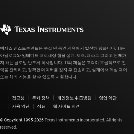
패키징
제조
주문 FAQ
품질 및 안정성
사회 공헌
공인 유통업체
myTI 계정 FAQ
텍사스 인스트루먼트는 수십 년 동안 계속해서 발전해 왔습니다. TI는
아날로그와 임베디드 프로세싱 칩을 설계, 제조, 테스트 그리고 판매까
지 하는 글로벌 반도체 회사입니다. TI의 제품은 고객이 효율적으로 전
력을 관리하고, 정확한 데이터를 감지 후 전송하고, 설계에서 핵심 제어
또는 처리 기능을 할 수 있도록 지원합니다.
접근성
쿠키 정책
개인정보 취급방침
영업 약관
사용 약관
상표
웹 사이트 의견
© Copyright 1995-
2026
Texas Instruments Incorporated. All rights
reserved.