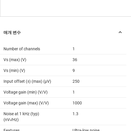
Number of channels
1
Vs (max) (V)
36
Vs (min) (V)
9
Input offset (±) (max) (µV)
250
Voltage gain (min) (V/V)
1
Voltage gain (max) (V/V)
1000
Noise at 1 kHz (typ)
1.3
(nV√Hz)
Features
Ultra-low noise