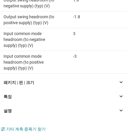
Output swing headroom (to
1.8
negative supply) (typ) (V)
Output swing headroom (to
-1.8
positive supply) (typ) (V)
Input common mode
3
headroom (to negative
supply) (typ) (V)
Input common mode
-3
headroom (to positive
supply) (typ) (V)
기타 계측 증폭기 찾기