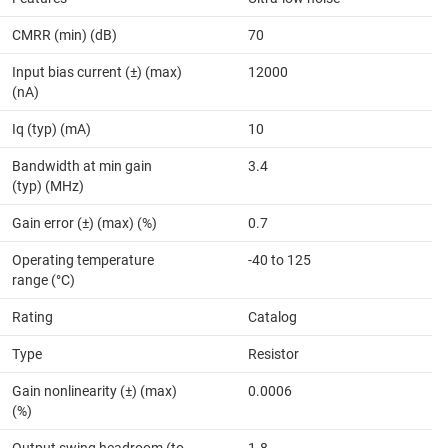
CMRR (min) (dB)
70
Input bias current (±) (max)
12000
(nA)
Iq (typ) (mA)
10
Bandwidth at min gain
3.4
(typ) (MHz)
Gain error (±) (max) (%)
0.7
Operating temperature
-40 to 125
range (°C)
Rating
Catalog
Type
Resistor
Gain nonlinearity (±) (max)
0.0006
(%)