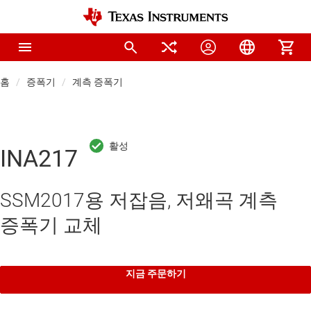
홈
증폭기
계측 증폭기
INA217
SSM2017용 저잡음, 저왜곡 계측
증폭기 교체
지금 주문하기