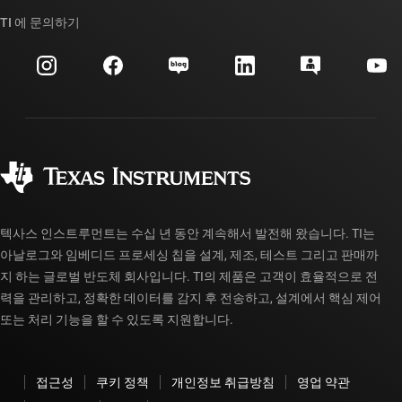
우리의 이야기 | 칩을 만드는 사람들
TI API 제품군
대체품 검색
TI 에 문의하기
이벤트
myTI 회사 계정
고객 지원 센터
투자 관계
배송, 결제 및 세금
패키징
제조
주문 FAQ
품질 및 안정성
사회 공헌
공인 유통업체
myTI 계정 FAQ
텍사스 인스트루먼트는 수십 년 동안 계속해서 발전해 왔습니다. TI는
아날로그와 임베디드 프로세싱 칩을 설계, 제조, 테스트 그리고 판매까
지 하는 글로벌 반도체 회사입니다. TI의 제품은 고객이 효율적으로 전
력을 관리하고, 정확한 데이터를 감지 후 전송하고, 설계에서 핵심 제어
또는 처리 기능을 할 수 있도록 지원합니다.
접근성
쿠키 정책
개인정보 취급방침
영업 약관