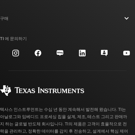
채용
연락처
뉴스룸
구매
TI E2E™ 설계 지원 포럼
우리의 이야기 | 칩을 만드는 사람들
TI API 제품군
대체품 검색
TI 에 문의하기
이벤트
myTI 회사 계정
고객 지원 센터
투자 관계
배송, 결제 및 세금
패키징
제조
주문 FAQ
품질 및 안정성
사회 공헌
공인 유통업체
myTI 계정 FAQ
텍사스 인스트루먼트는 수십 년 동안 계속해서 발전해 왔습니다. TI는
아날로그와 임베디드 프로세싱 칩을 설계, 제조, 테스트 그리고 판매까
지 하는 글로벌 반도체 회사입니다. TI의 제품은 고객이 효율적으로 전
력을 관리하고, 정확한 데이터를 감지 후 전송하고, 설계에서 핵심 제어