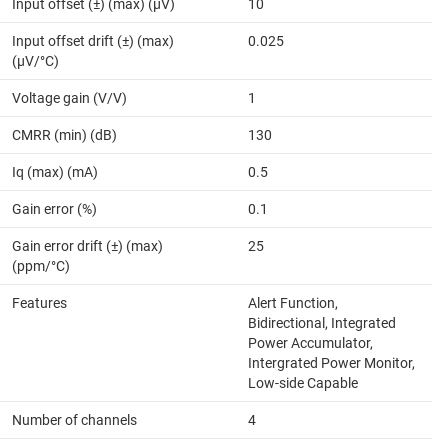
Input offset (±) (max) (µV)
10
Input offset drift (±) (max)
0.025
(µV/°C)
Voltage gain (V/V)
1
CMRR (min) (dB)
130
Iq (max) (mA)
0.5
Gain error (%)
0.1
Gain error drift (±) (max)
25
(ppm/°C)
Features
Alert Function,
Bidirectional, Integrated
Power Accumulator,
Intergrated Power Monitor,
Low-side Capable
Number of channels
4