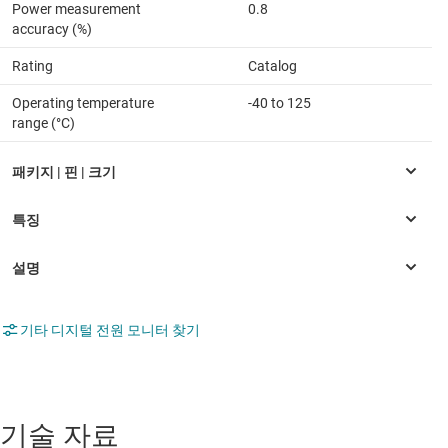
Power measurement
0.8
accuracy (%)
Rating
Catalog
Operating temperature
-40 to 125
range (°C)
기타 디지털 전원 모니터 찾기
기술 자료