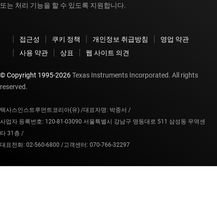
또는 처리 기능을 할 수 있도록 지원합니다.
접근성
쿠키 정책
개인정보 취급방침
영업 약관
사용 약관
상표
웹 사이트 의견
© Copyright 1995-
2026
Texas Instruments Incorporated. All rights
reserved.
텍사스인스트루먼트코리아(유) /
대표자명: 박중서 /
사업자 등록번호: 120-81-03090 서울특별시 강남구 영동대로 511 삼성동 무역센
타 31층 /
대표전화: 02-560-6800 /
고객센터: 070-766-32297