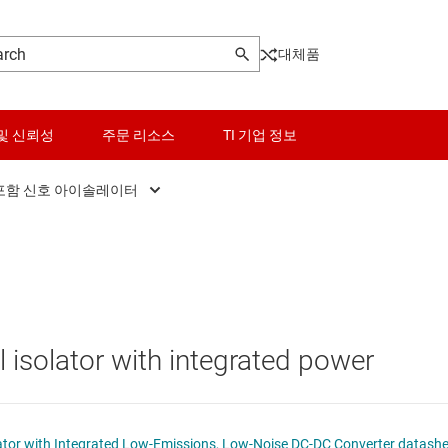
대체품
및 신뢰성
주문 리소스
TI 기업 정보
포함 신호 아이솔레이터
변압기 드라이버
센서
통합 전원 포함 신호 아이솔레이터
스위치 및 멀티플렉서
오디오, 햅틱, 피에조
al isolator with integrated power
인터페이스
전력 관리
ISOW774x Quad-Channel Digital Isolator with Integr