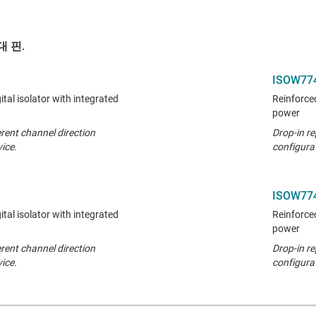
 핀.
ISOW77
ital isolator with integrated
Reinforced
power
rent channel direction
Drop-in re
ice.
configura
ISOW77
ital isolator with integrated
Reinforced
power
rent channel direction
Drop-in re
ice.
configura