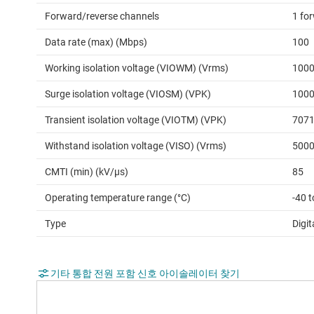
Forward/reverse channels
1 for
Data rate (max) (Mbps)
100
Working isolation voltage (VIOWM) (Vrms)
100
Surge isolation voltage (VIOSM) (VPK)
100
Transient isolation voltage (VIOTM) (VPK)
707
Withstand isolation voltage (VISO) (Vrms)
500
CMTI (min) (kV/µs)
85
Operating temperature range (°C)
-40 
Type
Digit
기타 통합 전원 포함 신호 아이솔레이터 찾기