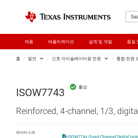
제품
애플리케이션
설계 및 개발
품질 
홈
/
절연
/
신호 아이솔레이터용 전원
/
통합 전원 
DLP 제품
Opto 에뮬레이터
RF 및 마이크로파
Other isolation
ISOW7743
다이 및 웨이퍼 서비스
디지털 아이솔레이터
Reinforced, 4-channel, 1/3, digit
데이터 컨버터
신호 아이솔레이터용 전원
로직 및 전압 변환
절연 ADC
데이터 시트