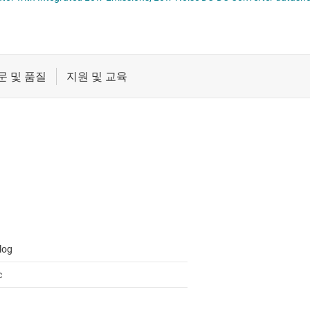
절연
증폭기
클록 및 타이밍
패시브 및 개별
log
c