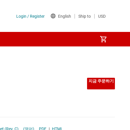
지금 주문하기
ated Low-Emissions, Low-Noise DC-DC Converter datasheet (Rev. C)
(영어)
PDF
|
HTML