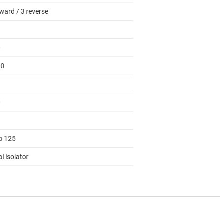
ward / 3 reverse
0
00
1
0
to 125
al isolator