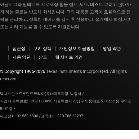
아날로그와 임베디드 프로세싱 칩을 설계, 제조, 테스트 그리고 판매까
지 하는 글로벌 반도체 회사입니다. TI의 제품은 고객이 효율적으로 전
력을 관리하고, 정확한 데이터를 감지 후 전송하고, 설계에서 핵심 제어
또는 처리 기능을 할 수 있도록 지원합니다.
접근성
쿠키 정책
개인정보 취급방침
영업 약관
사용 약관
상표
웹 사이트 의견
© Copyright 1995-
2026
Texas Instruments Incorporated. All rights
reserved.
텍사스인스트루먼트코리아(유) /
대표자명: 박중서 /
사업자 등록번호: 120-81-03090 서울특별시 강남구 영동대로 511 삼성동 무역센
타 31층 /
대표전화: 02-560-6800 /
고객센터: 070-766-32297