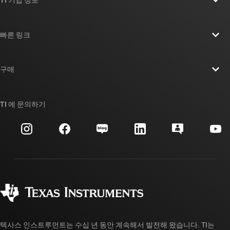
TI 기업 정보
TI 기업 정보 개요
빠른 링크
채용
연락처
뉴스룸
구매
TI E2E™ 설계 지원 포럼
우리의 이야기 | 칩을 만드는 사람들
TI API 제품군
대체품 검색
TI 에 문의하기
이벤트
myTI 회사 계정
고객 지원 센터
투자 관계
배송, 결제 및 세금
패키징
제조
주문 FAQ
품질 및 안정성
사회 공헌
공인 유통업체
myTI 계정 FAQ
텍사스 인스트루먼트는 수십 년 동안 계속해서 발전해 왔습니다. TI는