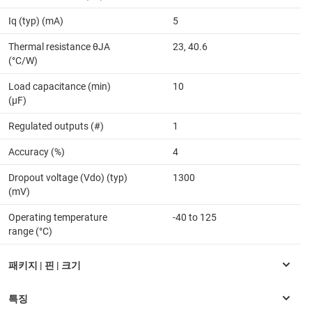
Iq (typ) (mA)
5
Thermal resistance θJA
23, 40.6
(°C/W)
Load capacitance (min)
10
(µF)
Regulated outputs (#)
1
Accuracy (%)
4
Dropout voltage (Vdo) (typ)
1300
(mV)
Operating temperature
-40 to 125
range (°C)