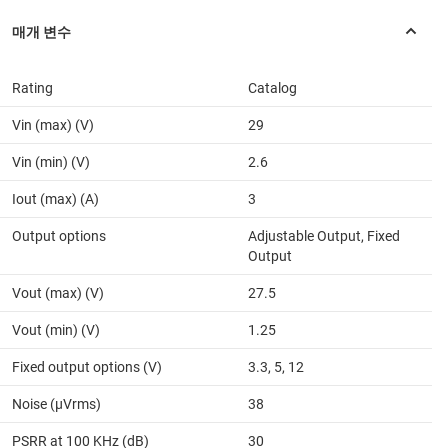
Rating
Catalog
Vin (max) (V)
29
Vin (min) (V)
2.6
Iout (max) (A)
3
Output options
Adjustable Output, Fixed
Output
Vout (max) (V)
27.5
Vout (min) (V)
1.25
Fixed output options (V)
3.3, 5, 12
Noise (µVrms)
38
PSRR at 100 KHz (dB)
30