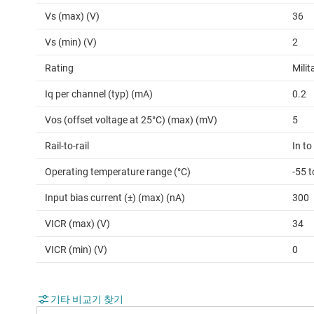
Vs (max) (V)
36
Vs (min) (V)
2
Rating
Milit
Iq per channel (typ) (mA)
0.2
Vos (offset voltage at 25°C) (max) (mV)
5
Rail-to-rail
In to
Operating temperature range (°C)
-55 
Input bias current (±) (max) (nA)
300
VICR (max) (V)
34
VICR (min) (V)
0
기타 비교기 찾기