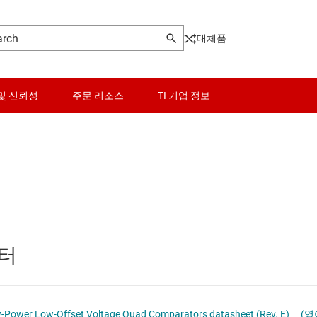
대체품
및 신뢰성
주문 리소스
TI 기업 정보
센서
스위치 및 멀티플렉서
오디오, 햅틱, 피에조
이터
인터페이스
전력 관리
LMx39-N, LM2901-N, LM3302-N Low-Power Low-Offset Voltage Quad Comparators datasheet (Rev. E)
(영