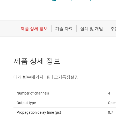
마이크로컨트롤러(MCU) 및 프로세서
전류 감지 증폭기
모터 드라이버
차동 증폭기
무선 연결
특수 기능 증폭기
배터리 관리 IC
프로그래밍 가능한 가변적 게인
제품 상세 정보
Number of channels
4
Output type
Open
Propagation delay time (µs)
0.7