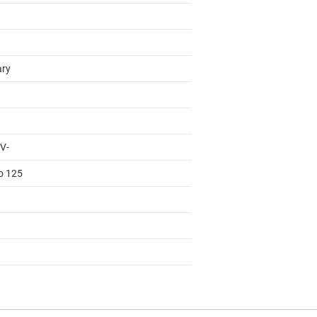
ary
 V-
to 125