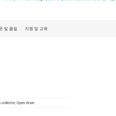
절연
증폭기
클록 및 타이밍
 증폭기(PGA 및 VGA)
패시브 및 개별
-collector, Open-drain