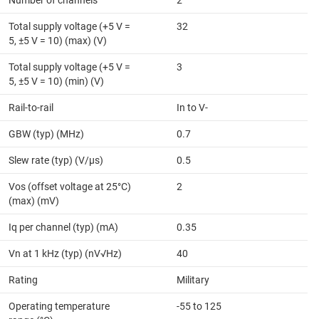
Number of channels
2
Total supply voltage (+5 V =
32
5, ±5 V = 10) (max) (V)
Total supply voltage (+5 V =
3
5, ±5 V = 10) (min) (V)
Rail-to-rail
In to V-
GBW (typ) (MHz)
0.7
Slew rate (typ) (V/µs)
0.5
Vos (offset voltage at 25°C)
2
(max) (mV)
Iq per channel (typ) (mA)
0.35
Vn at 1 kHz (typ) (nV√Hz)
40
Rating
Military
Operating temperature
-55 to 125