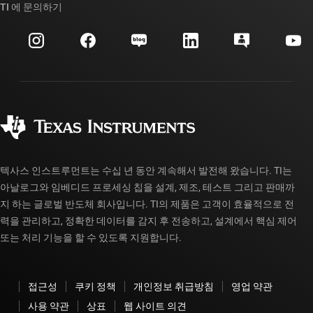
대체품 검색
TI 에 문의하기
이벤트
myTI 회사 계정
고객 지원 센터
투자 관계
배송, 결제 및 세금
패키징
제조
주문 FAQ
품질 및 안정성
사회 공헌
공인 유통업체
myTI 계정 FAQ
텍사스 인스트루먼트는 수십 년 동안 계속해서 발전해 왔습니다. TI는
아날로그와 임베디드 프로세싱 칩을 설계, 제조, 테스트 그리고 판매까
지 하는 글로벌 반도체 회사입니다. TI의 제품은 고객이 효율적으로 전
력을 관리하고, 정확한 데이터를 감지 후 전송하고, 설계에서 핵심 제어
또는 처리 기능을 할 수 있도록 지원합니다.
접근성
쿠키 정책
개인정보 취급방침
영업 약관
사용 약관
상표
웹 사이트 의견