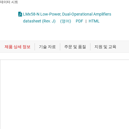
데이터 시트
LMx58-N Low-Power, Dual-Operational Amplifiers
datasheet (Rev. J)
(영어)
PDF
|
HTML