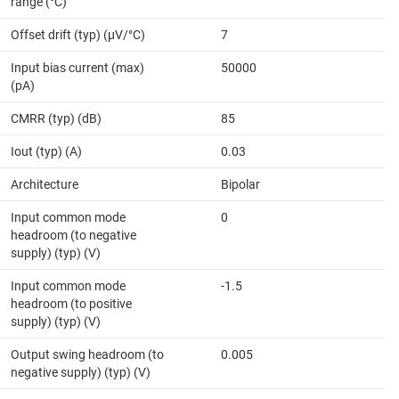
range (°C)
Offset drift (typ) (µV/°C)
7
Input bias current (max)
50000
(pA)
CMRR (typ) (dB)
85
Iout (typ) (A)
0.03
Architecture
Bipolar
Input common mode
0
headroom (to negative
supply) (typ) (V)
Input common mode
-1.5
headroom (to positive
supply) (typ) (V)
Output swing headroom (to
0.005
negative supply) (typ) (V)