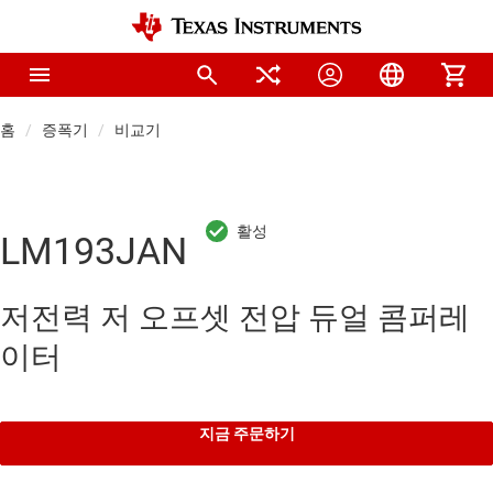
홈
증폭기
비교기
LM193JAN
저전력 저 오프셋 전압 듀얼 콤퍼레
이터
지금 주문하기