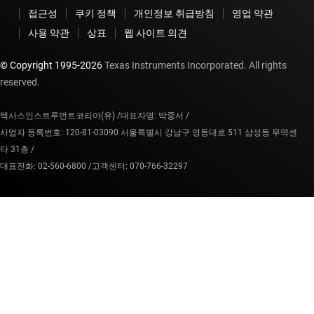
접근성
쿠키 정책
개인정보 취급방침
영업 약관
사용 약관
상표
웹 사이트 의견
© Copyright 1995-
2026
Texas Instruments Incorporated. All rights
reserved.
텍사스인스트루먼트코리아(유) /
대표자명: 박중서 /
사업자 등록번호: 120-81-03090 서울특별시 강남구 영동대로 511 삼성동 무역센
타 31층 /
대표전화: 02-560-6800 /
고객센터: 070-766-32297