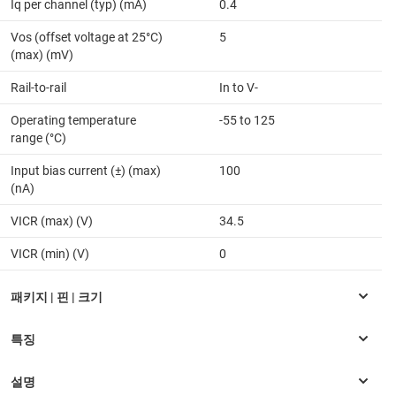
Iq per channel (typ) (mA)
0.4
Vos (offset voltage at 25°C)
5
(max) (mV)
Rail-to-rail
In to V-
Operating temperature
-55 to 125
range (°C)
Input bias current (±) (max)
100
(nA)
VICR (max) (V)
34.5
VICR (min) (V)
0