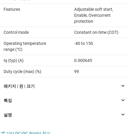
Features
Adjustable soft start,
Enable, Overcurrent
protection
Control mode
Constant on-time (COT)
Operating temperature
-40 to 150
range (°C)
Iq (typ) (A)
0.000645
Duty cycle (max) (%)
99
기타 DC/DC 컨버터 찾기