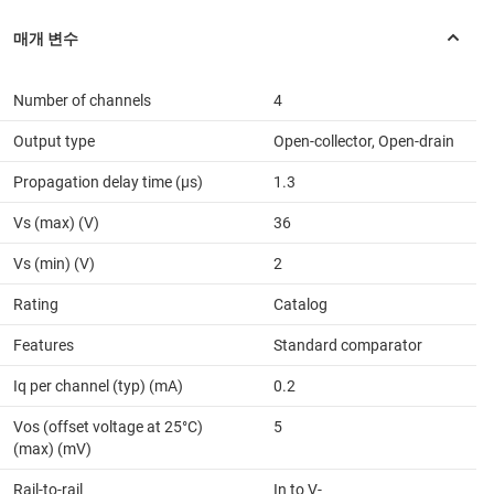
Number of channels
4
Output type
Open-collector, Open-drain
Propagation delay time (µs)
1.3
Vs (max) (V)
36
Vs (min) (V)
2
Rating
Catalog
Features
Standard comparator
Iq per channel (typ) (mA)
0.2
Vos (offset voltage at 25°C)
5
(max) (mV)
Rail-to-rail
In to V-