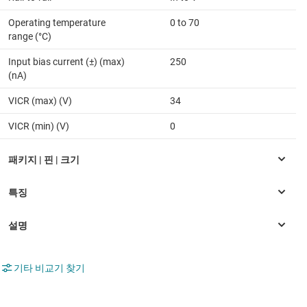
Operating temperature
0 to 70
range (°C)
Input bias current (±) (max)
250
(nA)
VICR (max) (V)
34
VICR (min) (V)
0
기타 비교기 찾기