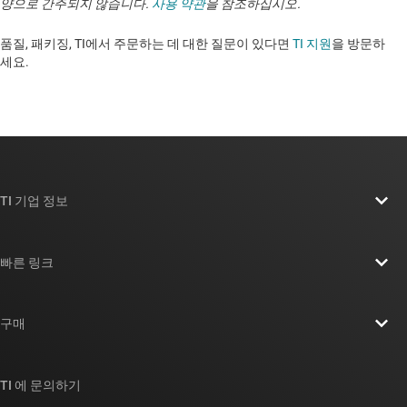
양으로 간주되지 않습니다.
사용 약관
을 참조하십시오.
품질, 패키징, TI에서 주문하는 데 대한 질문이 있다면
TI 지원
을 방문하
세요. ​​​​​​​​​​​​​​
TI 기업 정보
TI 기업 정보 개요
빠른 링크
채용
연락처
뉴스룸
구매
TI E2E™ 설계 지원 포럼
우리의 이야기 | 칩을 만드는 사람들
TI API 제품군
대체품 검색
TI 에 문의하기
이벤트
myTI 회사 계정